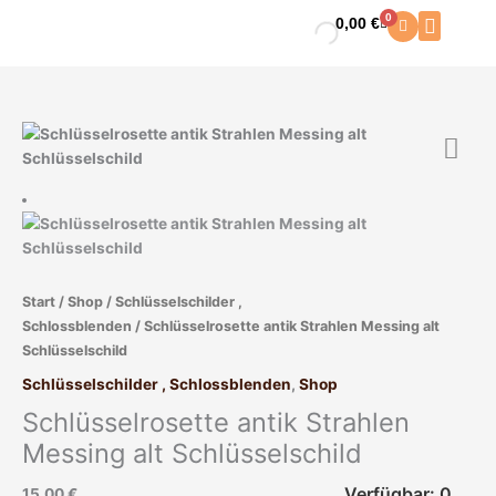
Zum
0
0,00
€
Warenkorb
Inhalt
springen
Start
/
Shop
/
Schlüsselschilder ,
Schlossblenden
/ Schlüsselrosette antik Strahlen Messing alt
Schlüsselschild
Schlüsselschilder , Schlossblenden
,
Shop
Schlüsselrosette antik Strahlen
Messing alt Schlüsselschild
Verfügbar: 0
15,00
€