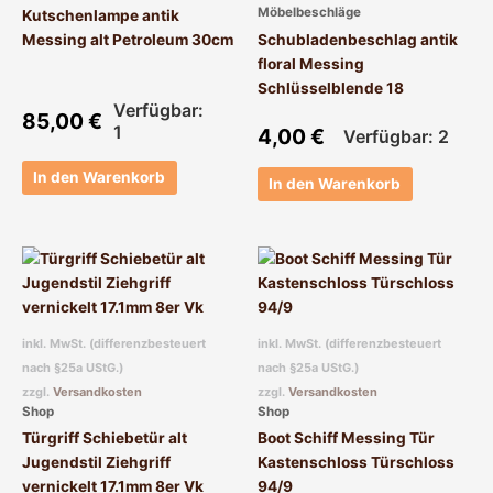
Möbelbeschläge
Kutschenlampe antik
Messing alt Petroleum 30cm
Schubladenbeschlag antik
floral Messing
Schlüsselblende 18
Verfügbar:
85,00
€
1
4,00
€
Verfügbar: 2
In den Warenkorb
In den Warenkorb
inkl. MwSt. (differenzbesteuert
inkl. MwSt. (differenzbesteuert
nach §25a UStG.)
nach §25a UStG.)
zzgl.
Versandkosten
zzgl.
Versandkosten
Shop
Shop
Türgriff Schiebetür alt
Boot Schiff Messing Tür
Jugendstil Ziehgriff
Kastenschloss Türschloss
vernickelt 17.1mm 8er Vk
94/9