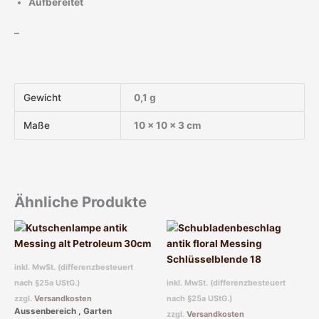
Aufbereitet
–
Gewicht
0,1 g
Maße
10 × 10 × 3 cm
Ähnliche Produkte
inkl. MwSt. (differenzbesteuert
nach §25a UStG.)
inkl. MwSt. (differenzbesteuert
zzgl.
Versandkosten
nach §25a UStG.)
Aussenbereich , Garten
zzgl.
Versandkosten