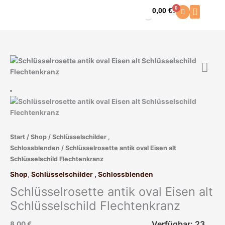
Zum
0
0,00
€
Warenkorb
Inhalt
springen
Schlüsselrosette
antik
oval
Eisen
alt
Schlüsselschild
Flechtenkranz
Start
/
Shop
/
Schlüsselschilder ,
Menge
Schlossblenden
/ Schlüsselrosette antik oval Eisen alt
Schlüsselschild Flechtenkranz
Shop
,
Schlüsselschilder , Schlossblenden
Schlüsselrosette antik oval Eisen alt
Schlüsselschild Flechtenkranz
Verfügbar: 23
8,00
€