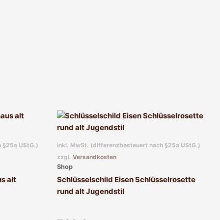
h §25a UStG.)
inkl. MwSt. (differenzbesteuert nach §25a UStG.)
zzgl.
Versandkosten
Shop
s alt
Schlüsselschild Eisen Schlüsselrosette
rund alt Jugendstil