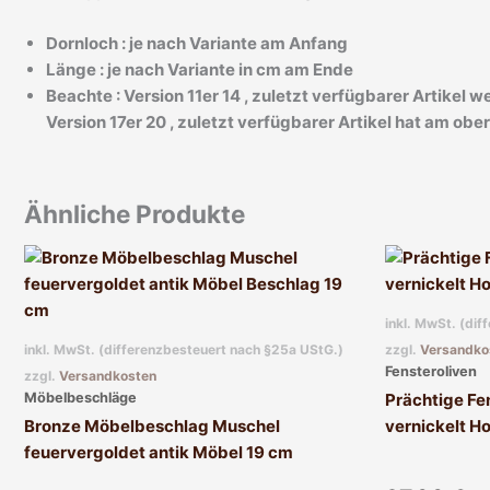
Dornloch : je nach Variante am Anfang
Länge : je nach Variante in cm am Ende
Beachte : Version 11er 14 , zuletzt verfügbarer Artikel w
Version 17er 20 , zuletzt verfügbarer Artikel hat am o
Ähnliche Produkte
inkl. MwSt. (di
inkl. MwSt. (differenzbesteuert nach §25a UStG.)
zzgl.
Versandko
Fensteroliven
zzgl.
Versandkosten
Möbelbeschläge
Prächtige Fen
Bronze Möbelbeschlag Muschel
vernickelt H
feuervergoldet antik Möbel 19 cm