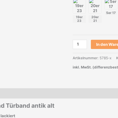
5er 17
19er
20er
23
21
In den War
Artikelnummer:
5785-x
inkl. MwSt. (differenzbes
rheit
 Türband antik alt
 lackiert