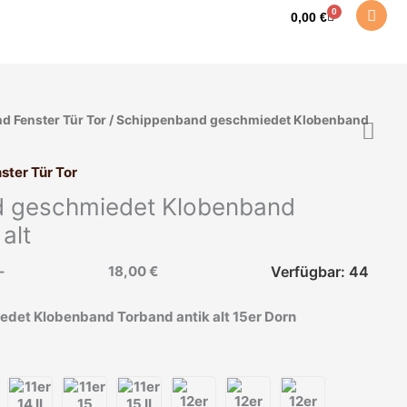
0
Warenkorb
0,00
€
d Fenster Tür Tor
/ Schippenband geschmiedet Klobenband
ster Tür Tor
 geschmiedet Klobenband
alt
–
18,00
€
Verfügbar: 44
det Klobenband Torband antik alt 15er Dorn