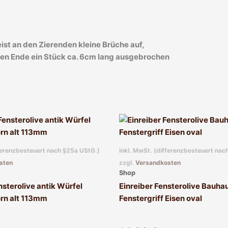
eist an den Zierenden kleine Brüche auf,
beren Ende ein Stück ca. 6cm lang ausgebrochen
fferenzbesteuert nach §25a UStG.)
inkl. MwSt. (differenzbesteuert nac
sten
zzgl.
Versandkosten
Shop
sterolive antik Würfel
Einreiber Fensterolive Bauhau
orn alt 113mm
Fenstergriff Eisen oval