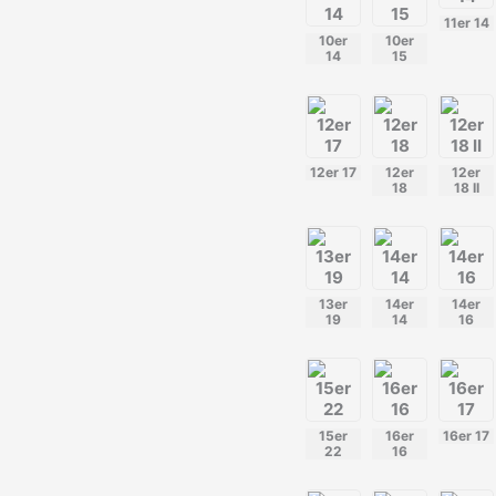
11er 14
10er
10er
14
15
12er 17
12er
12er
18
18 II
13er
14er
14er
19
14
16
15er
16er
16er 17
22
16