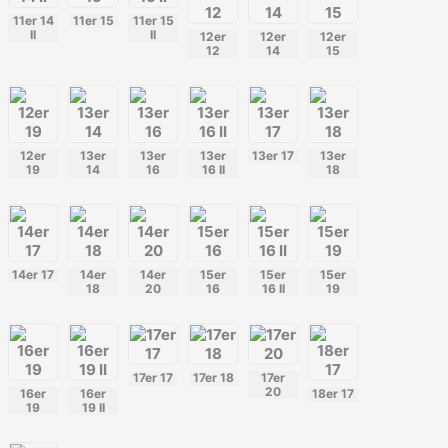
11er 14
11er 15
11er 15
II
II
12er
12er
12er
12
14
15
12er
13er
13er
13er
13er 17
13er
19
14
16
16 II
18
14er 17
14er
14er
15er
15er
15er
18
20
16
16 II
19
17er 17
17er 18
17er
20
16er
16er
18er 17
19
19 II