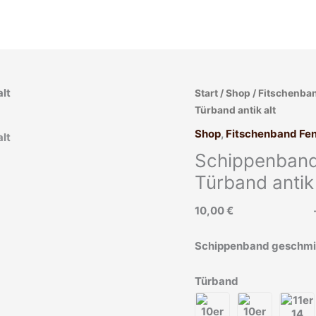
Schippenband
Start
/
Shop
/
Fitschenban
geschmiedet
Türband antik alt
Klobenband
Shop
,
Fitschenband Fen
Türband
Schippenband
antik
alt
Türband antik 
Menge
10,00
€
Schippenband geschmie
Türband