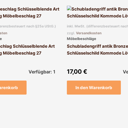
fferenzbesteuert nach §25a UStG.)
inkl. MwSt. (differenzbesteuert nac
sten
zzgl.
Versandkosten
e
Möbelbeschläge
chlag Schlüsselblende Art
Schubladengriff antik Bronze
g Möbelbeschlag 27
Schlüsselschild Kommode L
17,00
€
Verfügbar: 1
Ve
arenkorb
In den Warenkorb