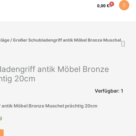
0
Warenkorb
0,00
€
läge
/ Großer Schubladengriff antik Möbel Bronze Muschel
adengriff antik Möbel Bronze
htig 20cm
Verfügbar: 1
f antik Möbel Bronze Muschel prächtig 20cm
ig