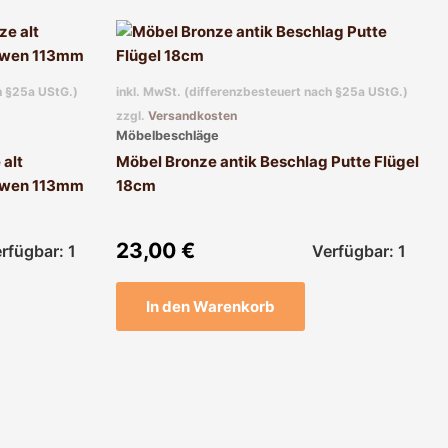
h §25a UStG.)
inkl. MwSt. (differenzbesteuert nach §25a UStG.)
zzgl.
Versandkosten
Möbelbeschläge
 alt
Möbel Bronze antik Beschlag Putte Flügel
öwen 113mm
18cm
23,00
€
rfügbar: 1
Verfügbar: 1
In den Warenkorb