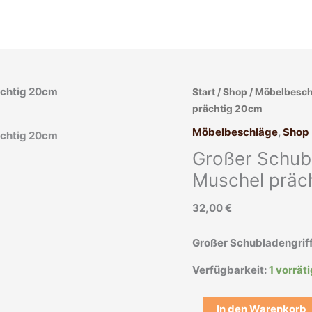
Großer
Start
/
Shop
/
Möbelbesch
Schubladengriff
prächtig 20cm
antik
Möbelbeschläge
,
Shop
Möbel
Großer Schubl
Bronze
Muschel
Muschel präc
prächtig
32,00
€
20cm
Menge
Großer Schubladengrif
Verfügbarkeit:
1 vorrät
In den Warenkorb