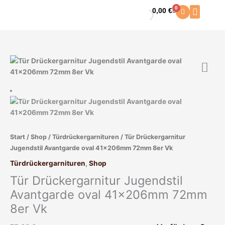
Zum
0
0,00
€
Warenkorb
Inhalt
springen
Tür
Drückergarnitur
Jugendstil
Avantgarde
oval
41x206mm
72mm
Start
/
Shop
/
Türdrückergarnituren
/ Tür Drückergarnitur
8er
Jugendstil Avantgarde oval 41x206mm 72mm 8er Vk
Vk
Menge
Türdrückergarnituren
,
Shop
Tür Drückergarnitur Jugendstil
Avantgarde oval 41x206mm 72mm
8er Vk