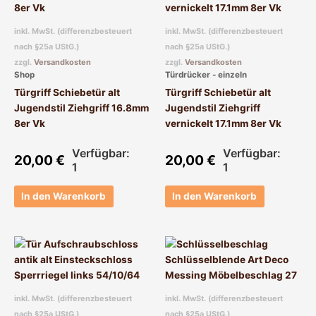
inkl. MwSt. (differenzbesteuert
inkl. MwSt. (differenzbesteuert
nach §25a UStG.)
nach §25a UStG.)
zzgl.
Versandkosten
zzgl.
Versandkosten
Shop
Türdrücker - einzeln
Türgriff Schiebetür alt
Türgriff Schiebetür alt
Jugendstil Ziehgriff 16.8mm
Jugendstil Ziehgriff
8er Vk
vernickelt 17.1mm 8er Vk
Verfügbar:
Verfügbar:
20,00
€
20,00
€
1
1
In den Warenkorb
In den Warenkorb
inkl. MwSt. (differenzbesteuert
inkl. MwSt. (differenzbesteuert
nach §25a UStG.)
nach §25a UStG.)