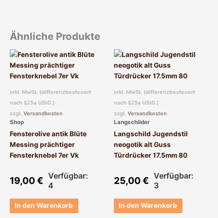
Ähnliche Produkte
inkl. MwSt. (differenzbesteuert
inkl. MwSt. (differenzbesteuert
nach §25a UStG.)
nach §25a UStG.)
zzgl.
Versandkosten
zzgl.
Versandkosten
Shop
Langschilder
Fensterolive antik Blüte
Langschild Jugendstil
Messing prächtiger
neogotik alt Guss
Fensterknebel 7er Vk
Türdrücker 17.5mm 80
Verfügbar:
Verfügbar:
19,00
€
25,00
€
4
3
In den Warenkorb
In den Warenkorb