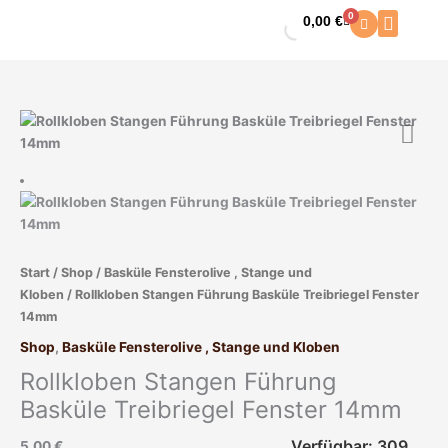
Zum
0
0,00
€
Warenkorb
Inhalt
springen
Rollkloben
Stangen
Führung
Basküle
Treibriegel
Fenster
14mm
Start
/
Shop
/
Basküle Fensterolive , Stange und
Menge
Kloben
/ Rollkloben Stangen Führung Basküle Treibriegel Fenster
14mm
Shop
,
Basküle Fensterolive , Stange und Kloben
Rollkloben Stangen Führung
Basküle Treibriegel Fenster 14mm
Verfügbar: 309
5,00
€