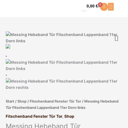
Zum
0
0,00
€
Warenkorb
Inhalt
springen
Messing
Hebeband
Tür
Fitschenband
Lappenband
11er
Dorn
links
Menge
Start
/
Shop
/
Fitschenband Fenster Tür Tor
/ Messing Hebeband
Tür Fitschenband Lappenband 11er Dorn links
Fitschenband Fenster Tür Tor
,
Shop
Messing Hebeband Tür