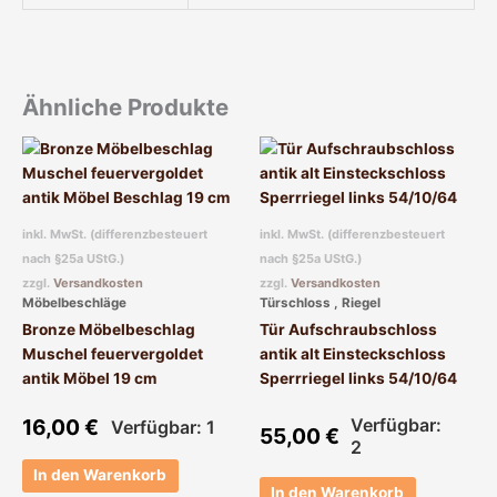
Ähnliche Produkte
inkl. MwSt. (differenzbesteuert
inkl. MwSt. (differenzbesteuert
nach §25a UStG.)
nach §25a UStG.)
zzgl.
Versandkosten
zzgl.
Versandkosten
Möbelbeschläge
Türschloss , Riegel
Bronze Möbelbeschlag
Tür Aufschraubschloss
Muschel feuervergoldet
antik alt Einsteckschloss
antik Möbel 19 cm
Sperrriegel links 54/10/64
16,00
€
Verfügbar:
Verfügbar: 1
55,00
€
2
In den Warenkorb
In den Warenkorb