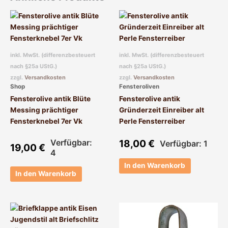
inkl. MwSt. (differenzbesteuert
inkl. MwSt. (differenzbesteuert
nach §25a UStG.)
nach §25a UStG.)
zzgl.
Versandkosten
zzgl.
Versandkosten
Shop
Fensteroliven
Fensterolive antik Blüte
Fensterolive antik
Messing prächtiger
Gründerzeit Einreiber alt
Fensterknebel 7er Vk
Perle Fensterreiber
Verfügbar:
18,00
€
Verfügbar: 1
19,00
€
4
In den Warenkorb
In den Warenkorb