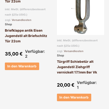
inkl. MwSt. (differenzbesteuert
nach §25a UStG.)
zzgl.
Versandkosten
Shop
Briefklappe antik Eisen
Jugendstil alt Briefschlitz
inkl. MwSt. (differenzbesteuert
Tür 22cm
nach §25a UStG.)
Verfügbar:
zzgl.
Versandkosten
35,00
€
2
Shop
Türgriff Schiebetür alt
In den Warenkorb
Jugendstil Ziehgriff
vernickelt 17.1mm 8er Vk
Verfügbar:
20,00
€
1
In den Warenkorb