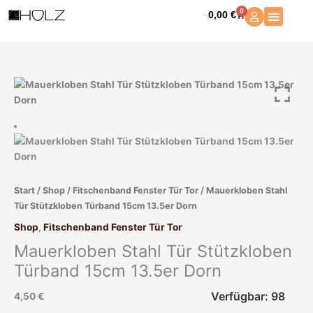
Zum
0
0,00
€
Warenkorb
Inhalt
springen
Mauerkloben
Stahl
Tür
Stützkloben
Türband
15cm
13.5er
Start
/
Shop
/
Fitschenband Fenster Tür Tor
/ Mauerkloben Stahl
Dorn
Tür Stützkloben Türband 15cm 13.5er Dorn
Menge
Shop
,
Fitschenband Fenster Tür Tor
Mauerkloben Stahl Tür Stützkloben
Türband 15cm 13.5er Dorn
Verfügbar: 98
4,50
€