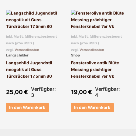
inkl. MwSt. (differenzbesteuert
inkl. MwSt. (differenzbesteuert
nach §25a UStG.)
nach §25a UStG.)
zzgl.
Versandkosten
zzgl.
Versandkosten
Langschilder
Shop
Langschild Jugendstil
Fensterolive antik Blüte
neogotik alt Guss
Messing prächtiger
Türdrücker 17.5mm 80
Fensterknebel 7er Vk
Verfügbar:
Verfügbar:
25,00
€
19,00
€
3
4
In den Warenkorb
In den Warenkorb