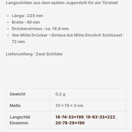
Langschilder aus dem späten Jugendstil für ein Türblatt
Länge : 225 mm
Breite : 40 mm
Drückereinlass : ca. 16.8 mm
Von Mitte Drücker – Einlass bis Mitte Einstich Schlüssel :
72 mm
Lieferumfang : Zwei Schilder
Gewicht
0,2 g
Maße
10 × 10 × 3 cm
Langschild
16-74-33×199
,
19-83-33×222
,
Einstemm
20-78-29×190