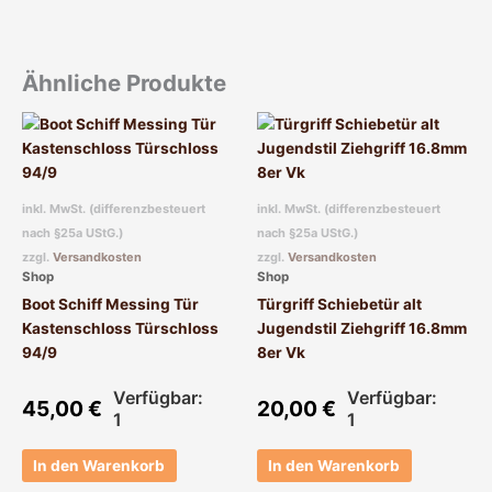
Ähnliche Produkte
inkl. MwSt. (differenzbesteuert
inkl. MwSt. (differenzbesteuert
nach §25a UStG.)
nach §25a UStG.)
zzgl.
Versandkosten
zzgl.
Versandkosten
Shop
Shop
Boot Schiff Messing Tür
Türgriff Schiebetür alt
Kastenschloss Türschloss
Jugendstil Ziehgriff 16.8mm
94/9
8er Vk
Verfügbar:
Verfügbar:
45,00
€
20,00
€
1
1
In den Warenkorb
In den Warenkorb