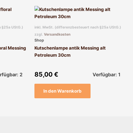
h §25a UStG.)
inkl. MwSt. (differenzbesteuert nach §25a UStG.)
zzgl.
Versandkosten
Shop
oral Messing
Kutschenlampe antik Messing alt
Petroleum 30cm
85,00
€
rfügbar: 2
Verfügbar: 1
In den Warenkorb