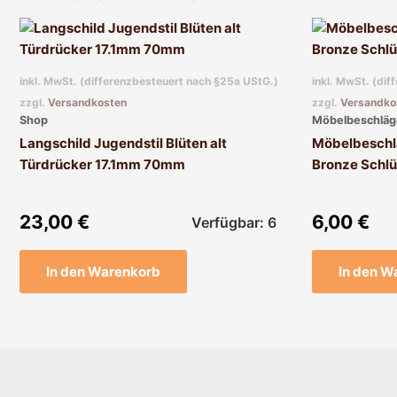
inkl. MwSt. (differenzbesteuert nach §25a UStG.)
inkl. MwSt. (di
zzgl.
Versandkosten
zzgl.
Versandko
Shop
Möbelbeschläg
Langschild Jugendstil Blüten alt
Möbelbeschla
Türdrücker 17.1mm 70mm
Bronze Schl
23,00
€
6,00
€
Verfügbar: 6
In den Warenkorb
In den W