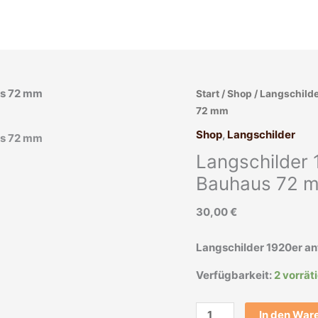
Langschilder
Start
/
Shop
/
Langschild
1920er
72 mm
antik
Shop
,
Langschilder
oval
Langschilder 1
Stahl
Messing
Bauhaus 72 
alt
30,00
€
Bauhaus
72
mm
Langschilder 1920er an
Menge
Verfügbarkeit:
2 vorrät
In den War