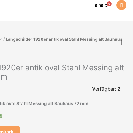
0
Warenkorb
0,00
€
er
/ Langschilder 1920er antik oval Stahl Messing alt Bauhaus
920er antik oval Stahl Messing alt
mm
Verfügbar: 2
tik oval Stahl Messing alt Bauhaus 72 mm
ig
enkorb