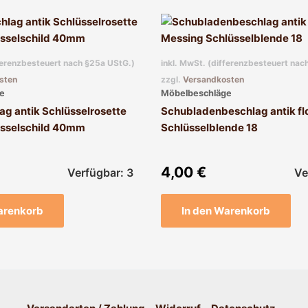
fferenzbesteuert nach §25a UStG.)
inkl. MwSt. (differenzbesteuert nac
sten
zzgl.
Versandkosten
e
Möbelbeschläge
g antik Schlüsselrosette
Schubladenbeschlag antik fl
üsselschild 40mm
Schlüsselblende 18
4,00
€
Verfügbar: 3
Ve
arenkorb
In den Warenkorb