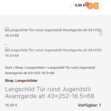
Zum
0
0,00
€
Warenkorb
Inhalt
springen
Langschild
Tür
rund
Jugendstil
Avantgarde
alt
43x252-
Start
/
Shop
/
Langschilder
/ Langschild Tür rund Jugendstil
16.5x68
Avantgarde alt 43×252-16.5×68
Menge
Shop
,
Langschilder
Langschild Tür rund Jugendstil
Avantgarde alt 43×252-16.5×68
Verfügbar: 1
18,00
€