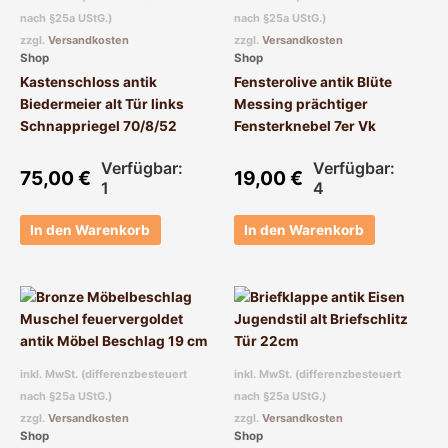
nach §25a UStG.)
nach §25a UStG.)
zzgl.
Versandkosten
zzgl.
Versandkosten
Shop
Shop
Kastenschloss antik
Fensterolive antik Blüte
Biedermeier alt Tür links
Messing prächtiger
Schnappriegel 70/8/52
Fensterknebel 7er Vk
Verfügbar:
Verfügbar:
75,00
€
19,00
€
1
4
In den Warenkorb
In den Warenkorb
inkl. MwSt. (differenzbesteuert
inkl. MwSt. (differenzbesteuert
nach §25a UStG.)
nach §25a UStG.)
zzgl.
Versandkosten
zzgl.
Versandkosten
Shop
Shop