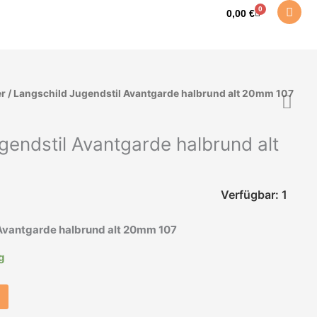
0
Warenkorb
0,00
€
er
/ Langschild Jugendstil Avantgarde halbrund alt 20mm 107
gendstil Avantgarde halbrund alt
Verfügbar: 1
Avantgarde halbrund alt 20mm 107
ig