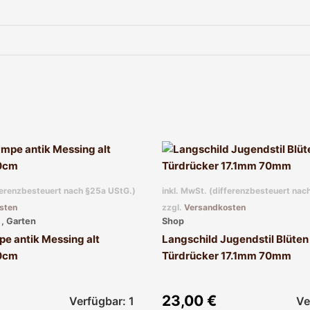
fferenzbesteuert nach §25a UStG.)
inkl. MwSt. (differenzbesteuert nac
sten
zzgl.
Versandkosten
, Garten
Shop
e antik Messing alt
Langschild Jugendstil Blüten 
0cm
Türdrücker 17.1mm 70mm
23,00
€
Verfügbar: 1
Ve