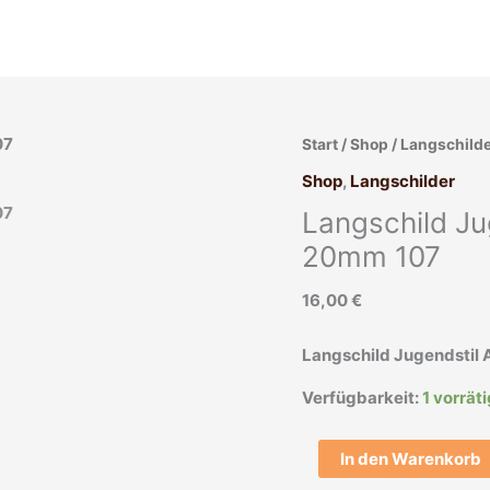
Langschild
Start
/
Shop
/
Langschild
Jugendstil
Shop
,
Langschilder
Avantgarde
Langschild Ju
halbrund
alt
20mm 107
20mm
16,00
€
107
Menge
Langschild Jugendstil 
Verfügbarkeit:
1 vorrät
In den Warenkorb