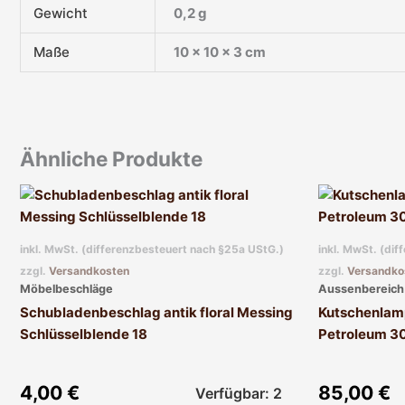
Gewicht
0,2 g
Maße
10 × 10 × 3 cm
Ähnliche Produkte
inkl. MwSt. (differenzbesteuert nach §25a UStG.)
inkl. MwSt. (di
zzgl.
Versandkosten
zzgl.
Versandko
Möbelbeschläge
Aussenbereich 
Schubladenbeschlag antik floral Messing
Kutschenlamp
Schlüsselblende 18
Petroleum 3
4,00
€
85,00
€
Verfügbar: 2