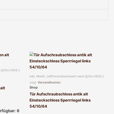
h §25a UStG.)
inkl. MwSt. (differenzbesteuert nach §25a UStG.)
zzgl.
Versandkosten
Shop
alt
Tür Aufschraubschloss antik alt
Einsteckschloss Sperrriegel links
54/10/64
rfügbar: 6