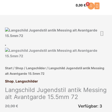
Zum
0
0,00
€
Warenkorb
Inhalt
springen
Langschild
Jugendstil
antik
Messing
alt
Avantgarde
15.5mm
Start
/
Shop
/
Langschilder
/ Langschild Jugendstil antik Messing
72
alt Avantgarde 15.5mm 72
Menge
Shop
,
Langschilder
Langschild Jugendstil antik Messing
alt Avantgarde 15.5mm 72
Verfügbar: 3
20,00
€