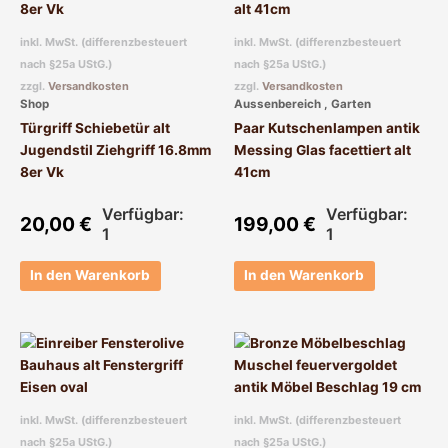
inkl. MwSt. (differenzbesteuert
inkl. MwSt. (differenzbesteuert
nach §25a UStG.)
nach §25a UStG.)
zzgl.
Versandkosten
zzgl.
Versandkosten
Shop
Aussenbereich , Garten
Türgriff Schiebetür alt
Paar Kutschenlampen antik
Jugendstil Ziehgriff 16.8mm
Messing Glas facettiert alt
8er Vk
41cm
Verfügbar:
Verfügbar:
20,00
€
199,00
€
1
1
In den Warenkorb
In den Warenkorb
inkl. MwSt. (differenzbesteuert
inkl. MwSt. (differenzbesteuert
nach §25a UStG.)
nach §25a UStG.)