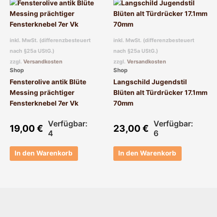
inkl. MwSt. (differenzbesteuert
inkl. MwSt. (differenzbesteuert
nach §25a UStG.)
nach §25a UStG.)
zzgl.
Versandkosten
zzgl.
Versandkosten
Shop
Shop
Fensterolive antik Blüte
Langschild Jugendstil
Messing prächtiger
Blüten alt Türdrücker 17.1mm
Fensterknebel 7er Vk
70mm
Verfügbar:
Verfügbar:
19,00
€
23,00
€
4
6
In den Warenkorb
In den Warenkorb