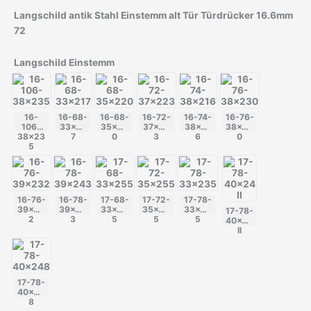
Langschild antik Stahl Einstemm alt Tür Türdrücker 16.6mm
72
Langschild Einstemm
16-
16-68-
16-68-
16-72-
16-74-
16-76-
106-
33x21
35x22
37x22
38x21
38x23
38x23
7
0
3
6
0
5
16-76-
16-78-
17-68-
17-72-
17-78-
39x23
39x24
33x25
35x25
33x23
17-78-
2
3
5
5
5
40x24
II
17-78-
40x24
8