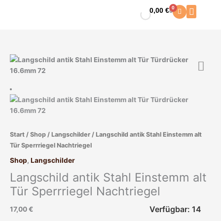
Zum
0
0,00
€
Warenkorb
Inhalt
springen
Langschild
antik
Stahl
Einstemm
alt
Tür
Sperrriegel
Start
/
Shop
/
Langschilder
/ Langschild antik Stahl Einstemm alt
Nachtriegel
Tür Sperrriegel Nachtriegel
Menge
Shop
,
Langschilder
Langschild antik Stahl Einstemm alt
Tür Sperrriegel Nachtriegel
Verfügbar: 14
17,00
€