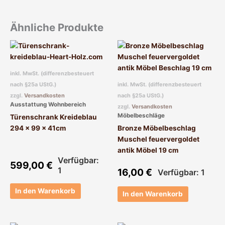
Ähnliche Produkte
inkl. MwSt. (differenzbesteuert
nach §25a UStG.)
inkl. MwSt. (differenzbesteuert
zzgl.
Versandkosten
nach §25a UStG.)
Ausstattung Wohnbereich
zzgl.
Versandkosten
Möbelbeschläge
Türenschrank Kreideblau
294 x 99 x 41cm
Bronze Möbelbeschlag
Muschel feuervergoldet
antik Möbel 19 cm
Verfügbar:
599,00
€
1
16,00
€
Verfügbar: 1
In den Warenkorb
In den Warenkorb