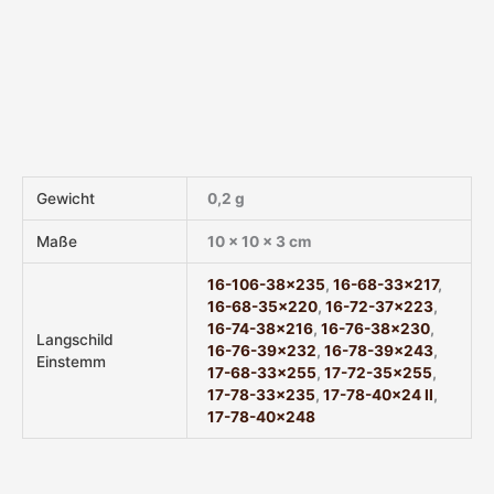
Gewicht
0,2 g
Maße
10 × 10 × 3 cm
16-106-38×235
,
16-68-33×217
,
16-68-35×220
,
16-72-37×223
,
16-74-38×216
,
16-76-38×230
,
Langschild
16-76-39×232
,
16-78-39×243
,
Einstemm
17-68-33×255
,
17-72-35×255
,
17-78-33×235
,
17-78-40×24 II
,
17-78-40×248