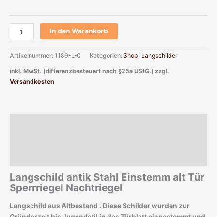
In den Warenkorb
Artikelnummer:
1189-L-0
Kategorien:
Shop
,
Langschilder
inkl. MwSt. (differenzbesteuert nach §25a UStG.)
zzgl.
Versandkosten
Beschreibung
Zusätzliche Informationen
Produktsicherheit
Langschild antik Stahl Einstemm alt Tür
Sperrriegel Nachtriegel
Langschild aus Altbestand . Diese Schilder wurden zur
Gründerzeit bis Jugendstil in das Türblatt eingestemmt und