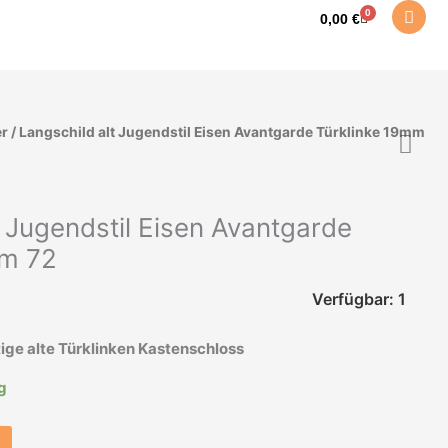
0
Warenkorb
0,00
€
er
/ Langschild alt Jugendstil Eisen Avantgarde Türklinke 19mm
t Jugendstil Eisen Avantgarde
mm 72
Verfügbar: 1
ige alte Türklinken Kastenschloss
ig