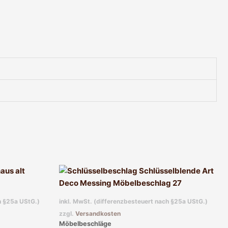
h §25a UStG.)
inkl. MwSt. (differenzbesteuert nach §25a UStG.)
zzgl.
Versandkosten
Möbelbeschläge