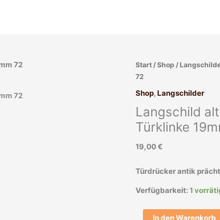
Langschild
Start
/
Shop
/
Langschild
alt
72
Jugendstil
Shop
,
Langschilder
Eisen
Langschild al
Avantgarde
Türklinke
Türklinke 19
19mm
19,00
€
72
Menge
Türdrücker antik prächt
Verfügbarkeit:
1 vorrät
In den Warenkorb