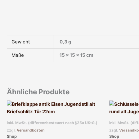
Gewicht
0,3 g
Maße
15 × 15 × 15 cm
Ähnliche Produkte
inkl. MwSt. (differenzbesteuert nach §25a UStG.)
inkl. MwSt. (di
zzgl.
Versandkosten
zzgl.
Versandko
Shop
Shop