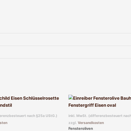
fferenzbesteuert nach §25a UStG.)
inkl. MwSt. (differenzbesteuert nac
sten
zzgl.
Versandkosten
Fensteroliven