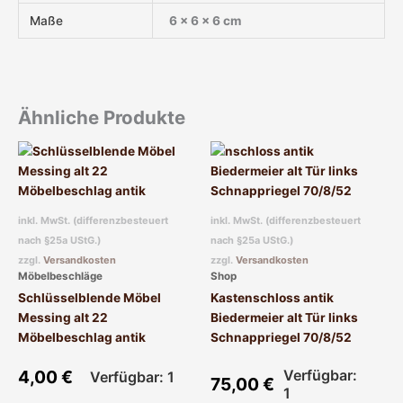
Maße
6 × 6 × 6 cm
Ähnliche Produkte
inkl. MwSt. (differenzbesteuert
inkl. MwSt. (differenzbesteuert
nach §25a UStG.)
nach §25a UStG.)
zzgl.
Versandkosten
zzgl.
Versandkosten
Möbelbeschläge
Shop
Schlüsselblende Möbel
Kastenschloss antik
Messing alt 22
Biedermeier alt Tür links
Möbelbeschlag antik
Schnappriegel 70/8/52
4,00
€
Verfügbar:
Verfügbar: 1
75,00
€
1