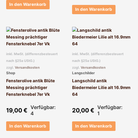
In den Warenkorb
In den Warenkorb
inkl. MwSt. (differenzbesteuert
inkl. MwSt. (differenzbesteuert
nach §25a UStG.)
nach §25a UStG.)
zzgl.
Versandkosten
zzgl.
Versandkosten
Shop
Langschilder
Fensterolive antik Blüte
Langschild antik
Messing prächtiger
Biedermeier Lilie alt 16.9mm
Fensterknebel 7er Vk
64
Verfügbar:
Verfügbar:
19,00
€
20,00
€
4
1
In den Warenkorb
In den Warenkorb