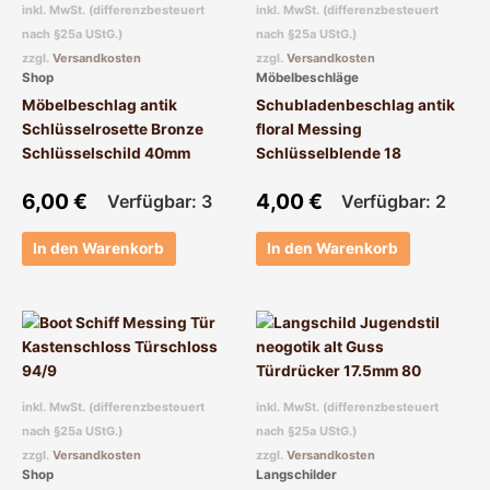
inkl. MwSt. (differenzbesteuert
inkl. MwSt. (differenzbesteuert
nach §25a UStG.)
nach §25a UStG.)
zzgl.
Versandkosten
zzgl.
Versandkosten
Shop
Möbelbeschläge
Möbelbeschlag antik
Schubladenbeschlag antik
Schlüsselrosette Bronze
floral Messing
Schlüsselschild 40mm
Schlüsselblende 18
6,00
€
4,00
€
Verfügbar: 3
Verfügbar: 2
In den Warenkorb
In den Warenkorb
inkl. MwSt. (differenzbesteuert
inkl. MwSt. (differenzbesteuert
nach §25a UStG.)
nach §25a UStG.)
zzgl.
Versandkosten
zzgl.
Versandkosten
Shop
Langschilder