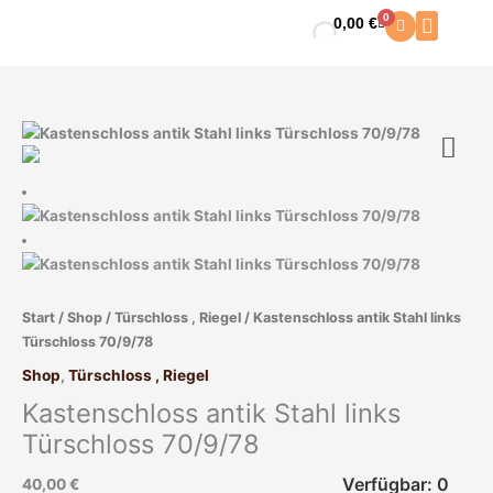
Zum
0
0,00
€
Warenkorb
Inhalt
springen
Start
/
Shop
/
Türschloss , Riegel
/ Kastenschloss antik Stahl links
Türschloss 70/9/78
Shop
,
Türschloss , Riegel
Kastenschloss antik Stahl links
Türschloss 70/9/78
Verfügbar: 0
40,00
€