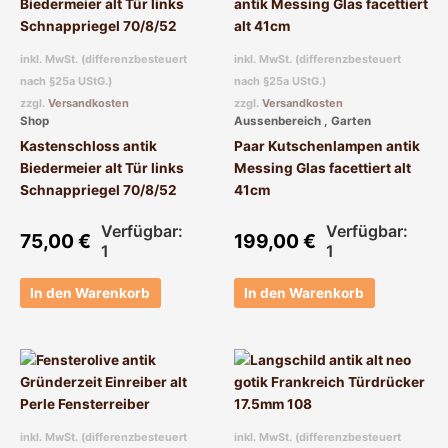
inkl. MwSt. (differenzbesteuert
inkl. MwSt. (differenzbesteuert
nach §25a UStG.)
nach §25a UStG.)
zzgl.
Versandkosten
zzgl.
Versandkosten
Shop
Aussenbereich , Garten
Kastenschloss antik
Paar Kutschenlampen antik
Biedermeier alt Tür links
Messing Glas facettiert alt
Schnappriegel 70/8/52
41cm
Verfügbar:
Verfügbar:
75,00
€
199,00
€
1
1
In den Warenkorb
In den Warenkorb
inkl. MwSt. (differenzbesteuert
inkl. MwSt. (differenzbesteuert