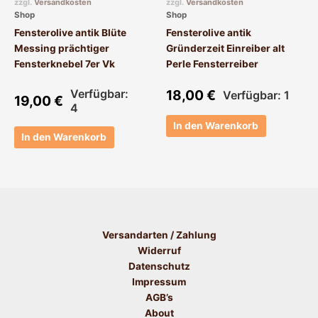
zzgl.
Versandkosten
zzgl.
Versandkosten
Shop
Shop
Fensterolive antik Blüte
Fensterolive antik
Messing prächtiger
Gründerzeit Einreiber alt
Fensterknebel 7er Vk
Perle Fensterreiber
Verfügbar:
18,00
€
Verfügbar: 1
19,00
€
4
In den Warenkorb
In den Warenkorb
Versandarten / Zahlung
Widerruf
Datenschutz
Impressum
AGB’s
About