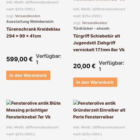
inkl. MwSt. (differenzbesteuert
nach §25a UStG.)
inkl. MwSt. (differenzbesteuert
zzgl.
Versandkosten
nach §25a UStG.)
Ausstattung Wohnbereich
zzgl.
Versandkosten
Türdrücker - einzeln
Türenschrank Kreideblau
294 x 99 x 41cm
Türgriff Schiebetür alt
Jugendstil Ziehgriff
vernickelt 17.1mm 8er Vk
Verfügbar:
599,00
€
1
Verfügbar:
20,00
€
1
In den Warenkorb
In den Warenkorb
inkl. MwSt. (differenzbesteuert
inkl. MwSt. (differenzbesteuert
nach §25a UStG.)
nach §25a UStG.)