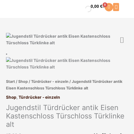
Zum
0
0,00
€
Warenkorb
Inhalt
springen
Jugendstil
Türdrücker
antik
Eisen
Kastenschloss
Türschloss
Türklinke
Start
/
Shop
/
Türdrücker - einzeln
/ Jugendstil Türdrücker antik
alt
Eisen Kastenschloss Türschloss Türklinke alt
Menge
Shop
,
Türdrücker - einzeln
Jugendstil Türdrücker antik Eisen
Kastenschloss Türschloss Türklinke
alt