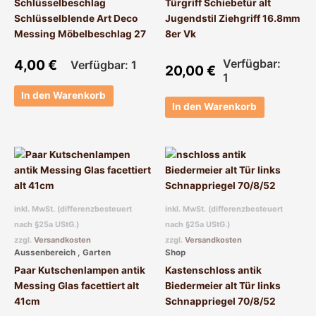
Schlüsselbeschlag
Türgriff Schiebetür alt
Schlüsselblende Art Deco
Jugendstil Ziehgriff 16.8mm
Messing Möbelbeschlag 27
8er Vk
4,00
€
Verfügbar:
Verfügbar: 1
20,00
€
1
In den Warenkorb
In den Warenkorb
inkl. MwSt. (differenzbesteuert
inkl. MwSt. (differenzbesteuert
nach §25a UStG.)
nach §25a UStG.)
zzgl.
Versandkosten
zzgl.
Versandkosten
Aussenbereich , Garten
Shop
Paar Kutschenlampen antik
Kastenschloss antik
Messing Glas facettiert alt
Biedermeier alt Tür links
41cm
Schnappriegel 70/8/52