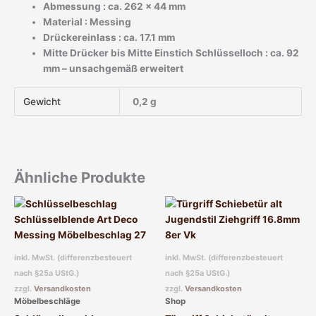
Abmessung : ca. 262 x 44 mm
Material : Messing
Drückereinlass : ca. 17.1 mm
Mitte Drücker bis Mitte Einstich Schlüsselloch : ca. 92
mm – unsachgemäß erweitert
Gewicht
0,2 g
Ähnliche Produkte
inkl. MwSt. (differenzbesteuert
inkl. MwSt. (differenzbesteuert
nach §25a UStG.)
nach §25a UStG.)
zzgl.
Versandkosten
zzgl.
Versandkosten
Möbelbeschläge
Shop