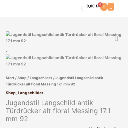
Zum
0
0,00
€
Warenkorb
Inhalt
springen
Start
/
Shop
/
Langschilder
/ Jugendstil Langschild antik
Türdrücker alt floral Messing 17.1 mm 92
Shop
,
Langschilder
Jugendstil Langschild antik
Türdrücker alt floral Messing 17.1
mm 92