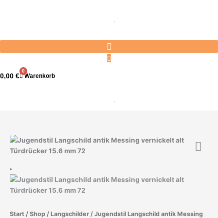
Zum
Inhalt
springen
0
0,00
€
Warenkorb
Jugendstil
Langschild
antik
Messing
vernickelt
alt
Türdrücker
Start
/
Shop
/
Langschilder
/ Jugendstil Langschild antik Messing
15.6