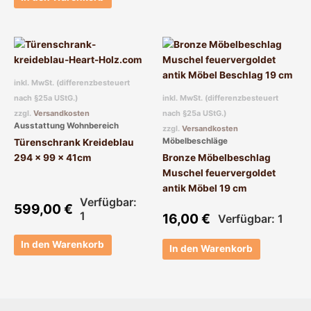
inkl. MwSt. (differenzbesteuert
nach §25a UStG.)
inkl. MwSt. (differenzbesteuert
zzgl.
Versandkosten
nach §25a UStG.)
Ausstattung Wohnbereich
zzgl.
Versandkosten
Möbelbeschläge
Türenschrank Kreideblau
294 x 99 x 41cm
Bronze Möbelbeschlag
Muschel feuervergoldet
antik Möbel 19 cm
Verfügbar:
599,00
€
1
16,00
€
Verfügbar: 1
In den Warenkorb
In den Warenkorb