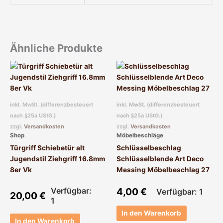
Ähnliche Produkte
inkl. MwSt. (differenzbesteuert
inkl. MwSt. (differenzbesteuert
nach §25a UStG.)
nach §25a UStG.)
zzgl.
Versandkosten
zzgl.
Versandkosten
Shop
Möbelbeschläge
Türgriff Schiebetür alt
Schlüsselbeschlag
Jugendstil Ziehgriff 16.8mm
Schlüsselblende Art Deco
8er Vk
Messing Möbelbeschlag 27
Verfügbar:
4,00
€
Verfügbar: 1
20,00
€
1
In den Warenkorb
In den Warenkorb