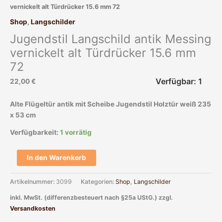
vernickelt alt Türdrücker 15.6 mm 72
mm
72
Shop
,
Langschilder
Menge
Jugendstil Langschild antik Messing
vernickelt alt Türdrücker 15.6 mm
72
Verfügbar: 1
22,00
€
Alte Flügeltür antik mit Scheibe Jugendstil Holztür weiß 235
x 53 cm
Verfügbarkeit:
1 vorrätig
In den Warenkorb
Artikelnummer:
3099
Kategorien:
Shop
,
Langschilder
inkl. MwSt. (differenzbesteuert nach §25a UStG.)
zzgl.
Versandkosten