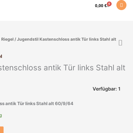
0
Warenkorb
0,00
€
 Riegel
/ Jugendstil Kastenschloss antik Tür links Stahl alt
l
tenschloss antik Tür links Stahl alt
Verfügbar: 1
s antik Tür links Stahl alt 60/9/64
ig