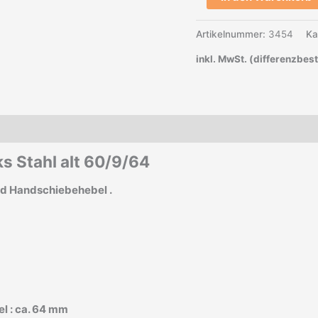
Artikelnummer:
3454
Ka
inkl. MwSt. (differenzbes
ks Stahl alt 60/9/64
und Handschiebehebel .
el : ca. 64 mm