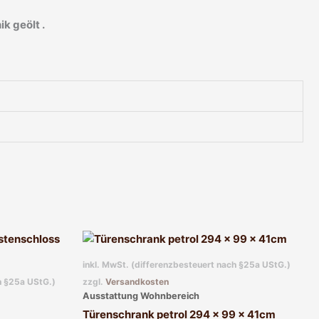
ik geölt .
inkl. MwSt. (differenzbesteuert nach §25a UStG.)
h §25a UStG.)
zzgl.
Versandkosten
Ausstattung Wohnbereich
Türenschrank petrol 294 x 99 x 41cm