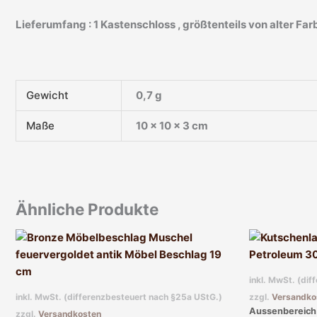
Lieferumfang : 1 Kastenschloss , größtenteils von alter Farb
Gewicht
0,7 g
Maße
10 × 10 × 3 cm
Ähnliche Produkte
inkl. MwSt. (di
inkl. MwSt. (differenzbesteuert nach §25a UStG.)
zzgl.
Versandko
Aussenbereich 
zzgl.
Versandkosten