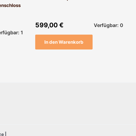
enschloss
599,00
€
Verfügbar: 0
rfügbar: 1
In den Warenkorb
e |