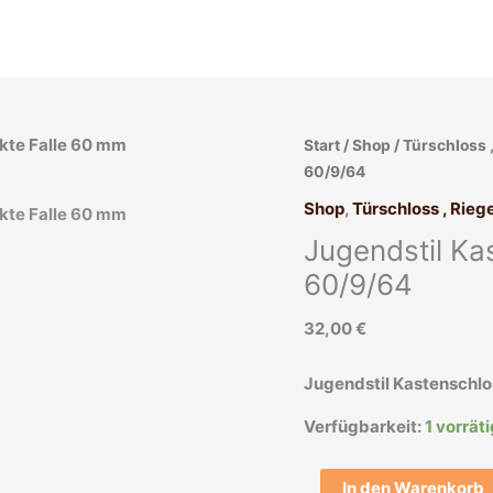
Jugendstil
Start
/
Shop
/
Türschloss ,
Kastenschloss
60/9/64
antik
Shop
,
Türschloss , Riege
Tür
Jugendstil Kas
links
Stahl
60/9/64
alt
32,00
€
60/9/64
Menge
Jugendstil Kastenschlos
Verfügbarkeit:
1 vorrät
In den Warenkorb