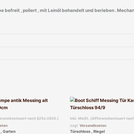
e befreit , poliert , mit Leinöl behandelt und berieben . Mechan
fferenzbesteuert nach §25a UStG.)
inkl. MwSt. (differenzbesteuert nac
sten
zzgl.
Versandkosten
, Garten
Türschloss , Riegel