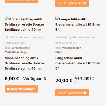
In den Warenkorb
inkl. MwSt. (differenzbesteuert
inkl. MwSt. (differenzbesteuert
nach §25a UStG.)
nach §25a UStG.)
zzgl.
Versandkosten
zzgl.
Versandkosten
Möbelbeschläge
Shop
Möbelbeschlag antik
Langschild antik
Schlüsselrosette Bronze
Biedermeier Lilie alt 16.9mm
Schlüsselschild 40mm
64
6,00
€
Verfügbar:
Verfügbar: 3
20,00
€
1
In den Warenkorb
In den Warenkorb