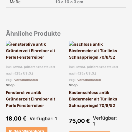
Maße
10 × 10 × 3 cm
Ähnliche Produkte
inkl. MwSt. (differenzbesteuert
inkl. MwSt. (differenzbesteuert
nach §25a UStG.)
nach §25a UStG.)
zzgl.
Versandkosten
zzgl.
Versandkosten
Shop
Shop
Fensterolive antik
Kastenschloss antik
Gründerzeit Einreiber alt
Biedermeier alt Tür links
Perle Fensterreiber
Schnappriegel 70/8/52
18,00
€
Verfügbar:
Verfügbar: 1
75,00
€
1
In den Warenkorb