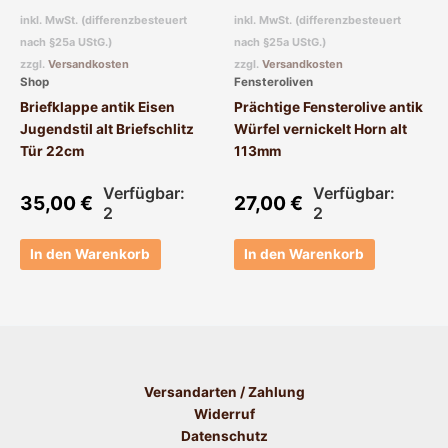
inkl. MwSt. (differenzbesteuert
inkl. MwSt. (differenzbesteuert
nach §25a UStG.)
nach §25a UStG.)
zzgl.
Versandkosten
zzgl.
Versandkosten
Shop
Fensteroliven
Briefklappe antik Eisen
Prächtige Fensterolive antik
Jugendstil alt Briefschlitz
Würfel vernickelt Horn alt
Tür 22cm
113mm
Verfügbar:
Verfügbar:
35,00
€
27,00
€
2
2
In den Warenkorb
In den Warenkorb
Versandarten / Zahlung
Widerruf
Datenschutz