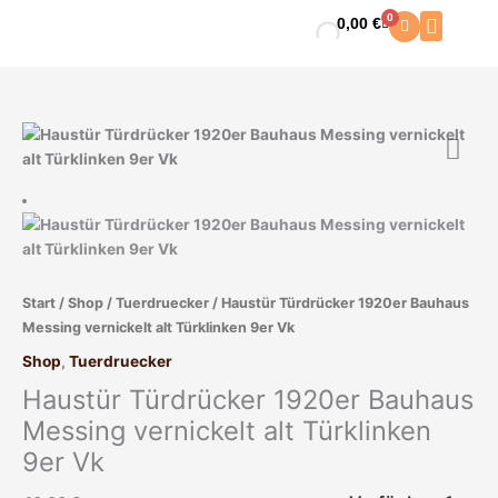
Zum
0
0,00
€
Warenkorb
Inhalt
springen
Haustür
Türdrücker
1920er
Bauhaus
Messing
vernickelt
alt
Start
/
Shop
/
Tuerdruecker
/ Haustür Türdrücker 1920er Bauhaus
Türklinken
Messing vernickelt alt Türklinken 9er Vk
9er
Vk
Shop
,
Tuerdruecker
Menge
Haustür Türdrücker 1920er Bauhaus
Messing vernickelt alt Türklinken
9er Vk