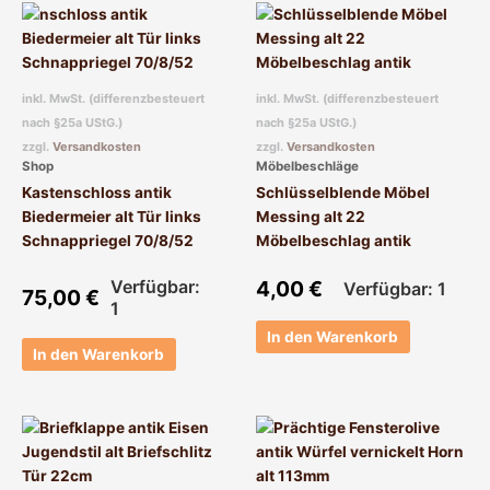
inkl. MwSt. (differenzbesteuert
inkl. MwSt. (differenzbesteuert
nach §25a UStG.)
nach §25a UStG.)
zzgl.
Versandkosten
zzgl.
Versandkosten
Shop
Möbelbeschläge
Kastenschloss antik
Schlüsselblende Möbel
Biedermeier alt Tür links
Messing alt 22
Schnappriegel 70/8/52
Möbelbeschlag antik
Verfügbar:
4,00
€
Verfügbar: 1
75,00
€
1
In den Warenkorb
In den Warenkorb