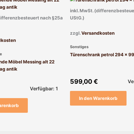
inkl. MwSt. (differenzbesteu
(differenzbesteuert nach §25a
UStG.)
zzgl.
Versandkosten
dkosten
Sonstiges
e
Türenschrank petrol 294 x 9
nde Möbel Messing alt 22
ag antik
599,00
€
Ve
Verfügbar: 1
In den Warenkorb
arenkorb