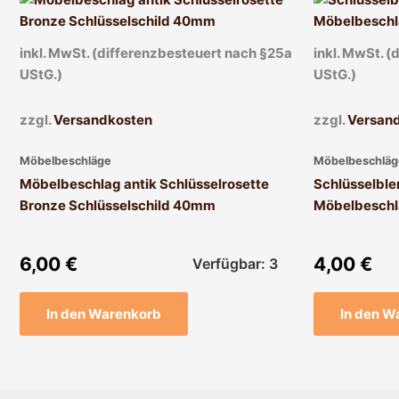
inkl. MwSt. (differenzbesteuert nach §25a
inkl. MwSt. 
UStG.)
UStG.)
zzgl.
Versandkosten
zzgl.
Versan
Möbelbeschläge
Möbelbeschläg
Möbelbeschlag antik Schlüsselrosette
Schlüsselble
Bronze Schlüsselschild 40mm
Möbelbeschl
6,00
€
4,00
€
Verfügbar: 3
In den Warenkorb
In den W