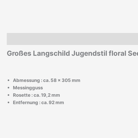
Beschreibung
Zusätzliche Informationen
Großes Langschild Jugendstil floral S
Abmessung : ca. 58 x 305 mm
Messingguss
Rosette : ca. 19,2 mm
Entfernung : ca. 92 mm