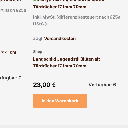
ert nach §25a
inkl. MwSt. (differenzbesteuert nach §25a
UStG.)
zzgl.
Versandkosten
Shop
9 x 41cm
Langschild Jugendstil Blüten alt
Türdrücker 17.1mm 70mm
rfügbar: 0
23,00
€
Verfügbar: 6
In den Warenkorb