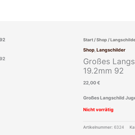
Start
/
Shop
/
Langschild
Shop
,
Langschilder
Großes Langsc
19.2mm 92
22,00
€
Großes Langschild Juge
Nicht vorrätig
Artikelnummer:
6324
Ka