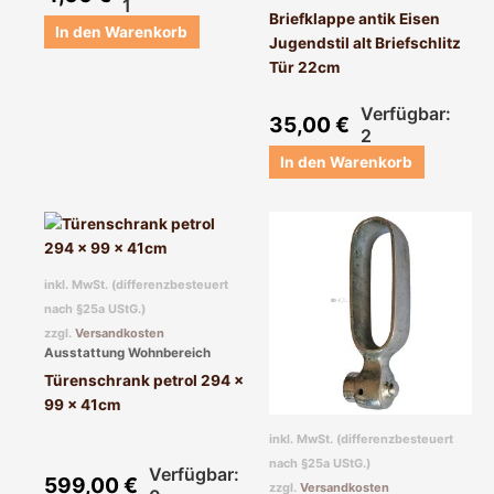
1
Briefklappe antik Eisen
In den Warenkorb
Jugendstil alt Briefschlitz
Tür 22cm
Verfügbar:
35,00
€
2
In den Warenkorb
inkl. MwSt. (differenzbesteuert
nach §25a UStG.)
zzgl.
Versandkosten
Ausstattung Wohnbereich
Türenschrank petrol 294 x
99 x 41cm
inkl. MwSt. (differenzbesteuert
nach §25a UStG.)
Verfügbar:
599,00
€
zzgl.
Versandkosten