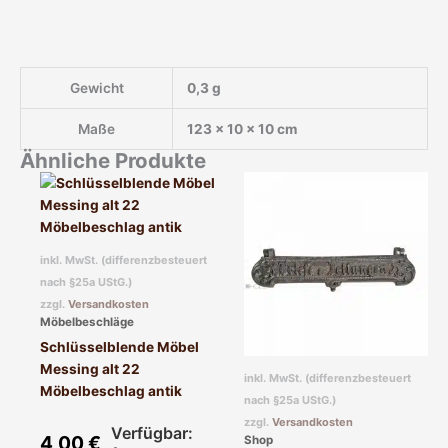
Gewicht
0,3 g
Maße
123 × 10 × 10 cm
Ähnliche Produkte
inkl. MwSt. (differenzbesteuert
nach §25a UStG.)
zzgl.
Versandkosten
Möbelbeschläge
Schlüsselblende Möbel
Messing alt 22
inkl. MwSt. (differenzbesteuert
Möbelbeschlag antik
nach §25a UStG.)
zzgl.
Versandkosten
Verfügbar:
4,00
€
Shop