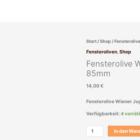
Fensterolive
Start
/
Shop
/
Fensteroliv
Wiener
Fensteroliven
,
Shop
Jugendstil
Fensterolive W
alt
Fenstergriff
85mm
85mm
14,00
€
Menge
Fensterolive Wiener Ju
Verfügbarkeit:
4 vorrät
In den War