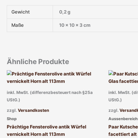
Gewicht
0,2 g
Maße
10 × 10 × 3 cm
Ähnliche Produkte
inkl. MwSt. (differenzbesteuert nach §25a
inkl. MwSt. (d
UStG.)
UStG.)
zzgl.
Versandkosten
zzgl.
Versand
Shop
Aussenbereich 
Prächtige Fensterolive antik Würfel
Paar Kutsche
vernickelt Horn alt 113mm
facettiert al