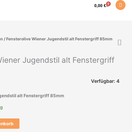
0
Warenkorb
0,00
€
en
/ Fensterolive Wiener Jugendstil alt Fenstergriff 85mm
iener Jugendstil alt Fenstergriff
Verfügbar: 4
gendstil alt Fenstergriff 85mm
ig
enkorb