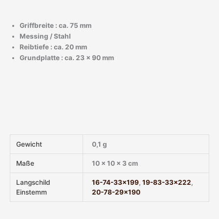
Griffbreite : ca. 75 mm
Messing / Stahl
Reibtiefe : ca. 20 mm
Grundplatte : ca. 23 x 90 mm
Gewicht
0,1 g
Maße
10 × 10 × 3 cm
Langschild
16-74-33×199
,
19-83-33×222
,
Einstemm
20-78-29×190