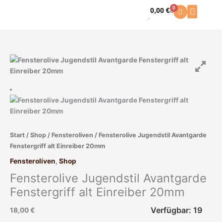
Zum
0
0,00
€
Warenkorb
Inhalt
springen
Fensterolive
Jugendstil
Avantgarde
Fenstergriff
alt
Einreiber
20mm
Start
/
Shop
/
Fensteroliven
/ Fensterolive Jugendstil Avantgarde
Menge
Fenstergriff alt Einreiber 20mm
Fensteroliven
,
Shop
Fensterolive Jugendstil Avantgarde
Fenstergriff alt Einreiber 20mm
Verfügbar: 19
18,00
€