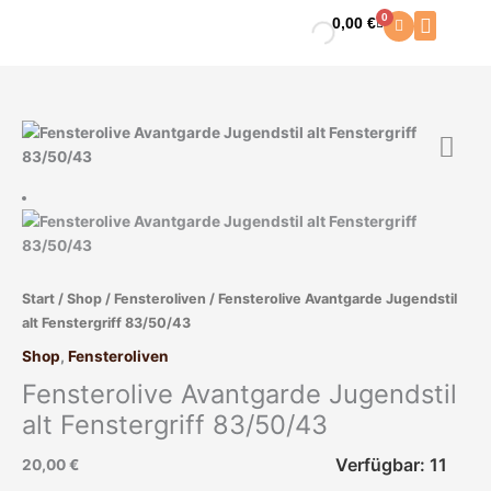
Zum
0
0,00
€
Warenkorb
Inhalt
springen
Fensterolive
Avantgarde
Jugendstil
alt
Fenstergriff
83/50/43
Menge
Start
/
Shop
/
Fensteroliven
/ Fensterolive Avantgarde Jugendstil
alt Fenstergriff 83/50/43
Shop
,
Fensteroliven
Fensterolive Avantgarde Jugendstil
alt Fenstergriff 83/50/43
Verfügbar: 11
20,00
€