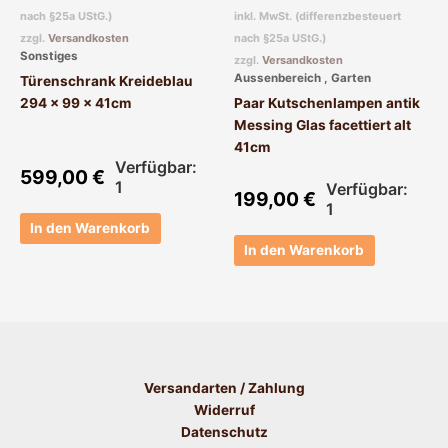
nach §25a UStG.)
inkl. MwSt. (differenzbesteuert
zzgl.
Versandkosten
nach §25a UStG.)
Sonstiges
zzgl.
Versandkosten
Aussenbereich , Garten
Türenschrank Kreideblau
294 x 99 x 41cm
Paar Kutschenlampen antik
Messing Glas facettiert alt
41cm
Verfügbar:
599,00
€
1
Verfügbar:
199,00
€
1
In den Warenkorb
In den Warenkorb
Versandarten / Zahlung
Widerruf
Datenschutz