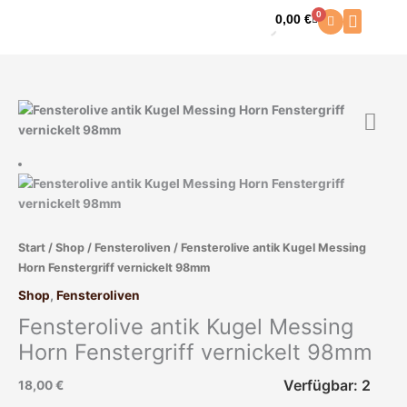
Zum
0
0,00
€
Warenkorb
Inhalt
springen
Fensterolive
antik
Kugel
Messing
Horn
Fenstergriff
vernickelt
Start
/
Shop
/
Fensteroliven
/ Fensterolive antik Kugel Messing
98mm
Horn Fenstergriff vernickelt 98mm
Menge
Shop
,
Fensteroliven
Fensterolive antik Kugel Messing
Horn Fenstergriff vernickelt 98mm
Verfügbar: 2
18,00
€