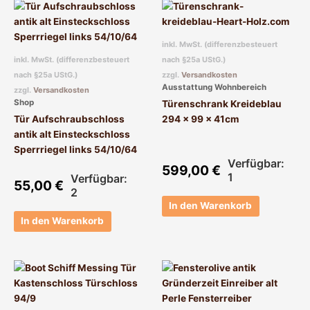
inkl. MwSt. (differenzbesteuert
inkl. MwSt. (differenzbesteuert
nach §25a UStG.)
nach §25a UStG.)
zzgl.
Versandkosten
Ausstattung Wohnbereich
zzgl.
Versandkosten
Shop
Türenschrank Kreideblau
Tür Aufschraubschloss
294 x 99 x 41cm
antik alt Einsteckschloss
Sperrriegel links 54/10/64
Verfügbar:
599,00
€
1
Verfügbar:
55,00
€
2
In den Warenkorb
In den Warenkorb