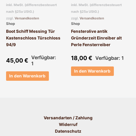
inkl. MwSt. (differenzbesteuert
inkl. MwSt. (differenzbesteuert
nach §25a UStG.)
nach §25a UStG.)
zzgl.
Versandkosten
zzgl.
Versandkosten
Shop
Shop
Boot Schiff Messing Tür
Fensterolive antik
Kastenschloss Türschloss
Gründerzeit Einreiber alt
94/9
Perle Fensterreiber
Verfügbar:
18,00
€
Verfügbar: 1
45,00
€
1
In den Warenkorb
In den Warenkorb
Versandarten / Zahlung
Widerruf
Datenschutz