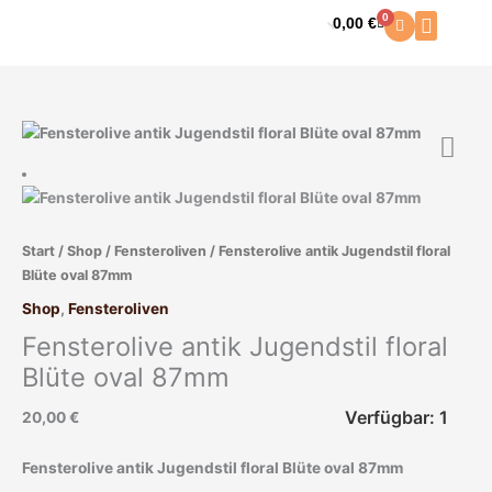
Zum
0
0,00
€
Warenkorb
Inhalt
springen
Fensterolive
antik
Jugendstil
floral
Blüte
Start
/
Shop
/
Fensteroliven
/ Fensterolive antik Jugendstil floral
oval
Blüte oval 87mm
87mm
Menge
Shop
,
Fensteroliven
Fensterolive antik Jugendstil floral
Blüte oval 87mm
Verfügbar: 1
20,00
€
Fensterolive antik Jugendstil floral Blüte oval 87mm