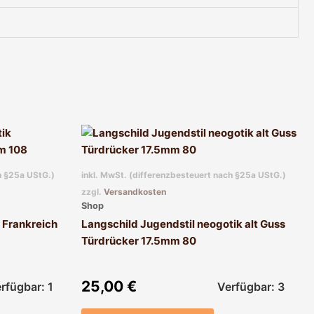
h §25a UStG.)
inkl. MwSt. (differenzbesteuert nach §25a UStG.)
zzgl.
Versandkosten
Shop
k Frankreich
Langschild Jugendstil neogotik alt Guss
Türdrücker 17.5mm 80
25,00
€
rfügbar: 1
Verfügbar: 3