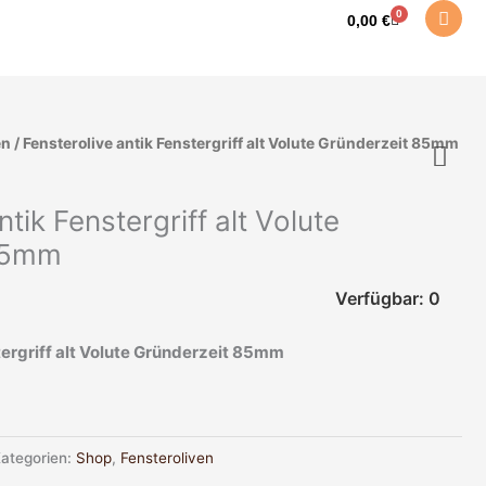
0
Warenkorb
0,00
€
en
/ Fensterolive antik Fenstergriff alt Volute Gründerzeit 85mm
ntik Fenstergriff alt Volute
85mm
Verfügbar: 0
tergriff alt Volute Gründerzeit 85mm
ategorien:
Shop
,
Fensteroliven