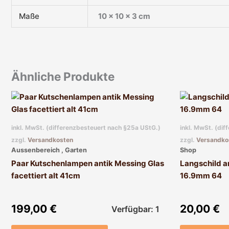
Maße
10 × 10 × 3 cm
Ähnliche Produkte
inkl. MwSt. (differenzbesteuert nach §25a UStG.)
inkl. MwSt. (di
zzgl.
Versandkosten
zzgl.
Versandko
Aussenbereich , Garten
Shop
Paar Kutschenlampen antik Messing Glas
Langschild an
facettiert alt 41cm
16.9mm 64
199,00
€
20,00
€
Verfügbar: 1