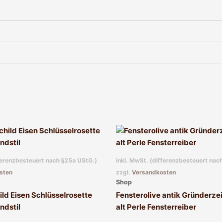
fferenzbesteuert nach §25a UStG.)
inkl. MwSt. (differenzbesteuert nac
sten
zzgl.
Versandkosten
Shop
ild Eisen Schlüsselrosette
Fensterolive antik Gründerzei
ndstil
alt Perle Fensterreiber