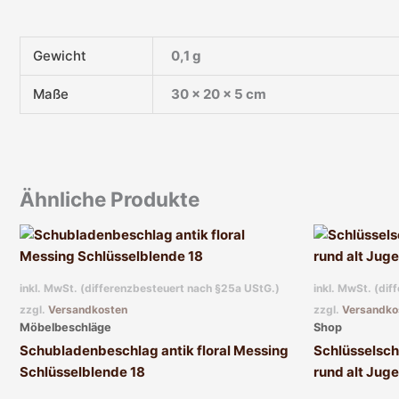
Gewicht
0,1 g
Maße
30 × 20 × 5 cm
Ähnliche Produkte
inkl. MwSt. (differenzbesteuert nach §25a UStG.)
inkl. MwSt. (di
zzgl.
Versandkosten
zzgl.
Versandko
Möbelbeschläge
Shop
Schubladenbeschlag antik floral Messing
Schlüsselsch
Schlüsselblende 18
rund alt Juge