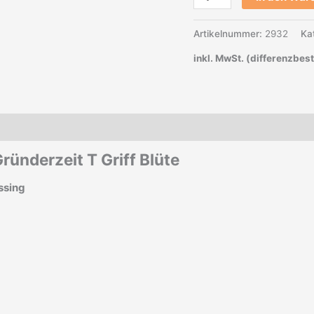
Artikelnummer:
2932
Ka
inkl. MwSt. (differenzbes
Gründerzeit T Griff Blüte
ssing