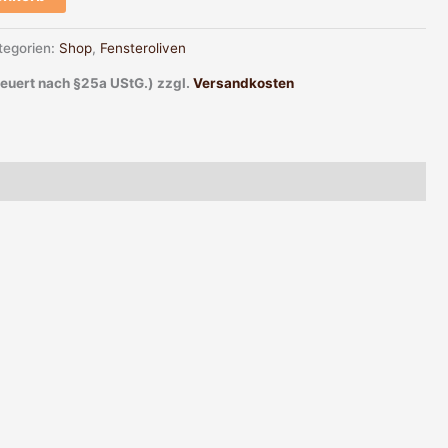
tegorien:
Shop
,
Fensteroliven
teuert nach §25a UStG.)
zzgl.
Versandkosten