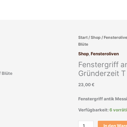
Fenstergriff
Start
/
Shop
/
Fensteroliv
antik
Blüte
Messing
Shop
,
Fensteroliven
alt
Fenstergriff a
Türgriff
Gründerzeit
Gründerzeit T 
T
23,00
€
Griff
Blüte
Menge
Fenstergriff antik Messi
Verfügbarkeit:
6 vorrät
In den War