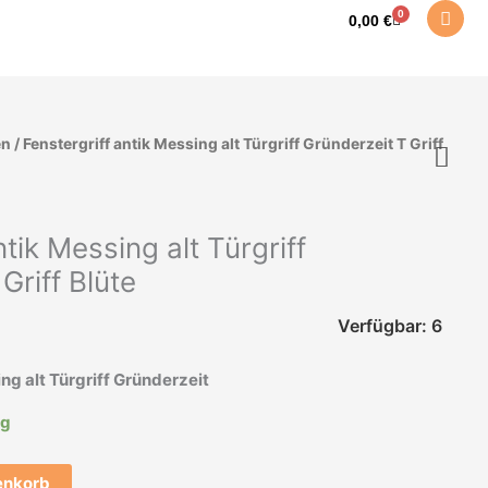
0
Warenkorb
0,00
€
en
/ Fenstergriff antik Messing alt Türgriff Gründerzeit T Griff
ntik Messing alt Türgriff
Griff Blüte
Verfügbar: 6
ng alt Türgriff Gründerzeit
ig
enkorb