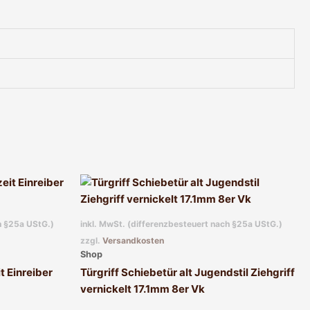
h §25a UStG.)
inkl. MwSt. (differenzbesteuert nach §25a UStG.)
zzgl.
Versandkosten
Shop
t Einreiber
Türgriff Schiebetür alt Jugendstil Ziehgriff
vernickelt 17.1mm 8er Vk