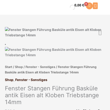
Zum
0
0,00
€
Warenkorb
Inhalt
springen
Start
/
Shop
/
Fenster - Sonstiges
/ Fenster Stangen Führung
Basküle antik Eisen alt Kloben Triebstange 14mm
Shop
,
Fenster - Sonstiges
Fenster Stangen Führung Basküle
antik Eisen alt Kloben Triebstange
14mm