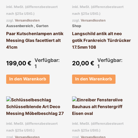
inkl. MwSt. (differenzbesteuert
inkl. MwSt. (differenzbesteuert
nach §25a UStG.)
nach §25a UStG.)
zzgl.
Versandkosten
zzgl.
Versandkosten
Aussenbereich , Garten
Shop
Paar Kutschenlampen antik
Langschild antik alt neo
Messing Glas facettiert alt
gotik Frankreich Türdrücker
41cm
17.5mm 108
Verfügbar:
Verfügbar:
199,00
€
20,00
€
1
1
In den Warenkorb
In den Warenkorb
inkl. MwSt. (differenzbesteuert
inkl. MwSt. (differenzbesteuert
nach §25a UStG.)
nach §25a UStG.)
zzgl.
Versandkosten
zzgl.
Versandkosten