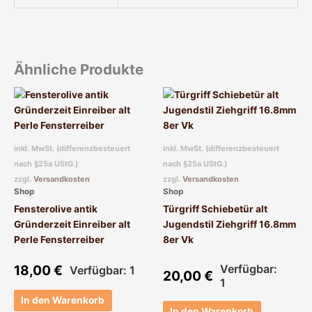
Ähnliche Produkte
inkl. MwSt. (differenzbesteuert
inkl. MwSt. (differenzbesteuert
nach §25a UStG.)
nach §25a UStG.)
zzgl.
Versandkosten
zzgl.
Versandkosten
Shop
Shop
Fensterolive antik
Türgriff Schiebetür alt
Gründerzeit Einreiber alt
Jugendstil Ziehgriff 16.8mm
Perle Fensterreiber
8er Vk
18,00
€
Verfügbar:
Verfügbar: 1
20,00
€
1
In den Warenkorb
In den Warenkorb