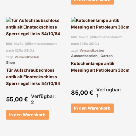
inkl. MwSt. (differenzbesteuert
inkl. MwSt. (differenzbesteuert
nach §25a UStG.)
nach §25a UStG.)
zzgl.
Versandkosten
Aussenbereich , Garten
zzgl.
Versandkosten
Shop
Kutschenlampe antik
Tür Aufschraubschloss
Messing alt Petroleum 30cm
antik alt Einsteckschloss
Sperrriegel links 54/10/64
Verfügbar:
85,00
€
1
Verfügbar:
55,00
€
2
In den Warenkorb
In den Warenkorb