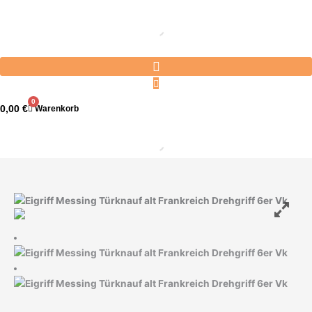
Zum
Inhalt
springen
0
0,00
€
Warenkorb
Eigriff
Messing
Türknauf
alt
Frankreich
Drehgriff
6er
Vk