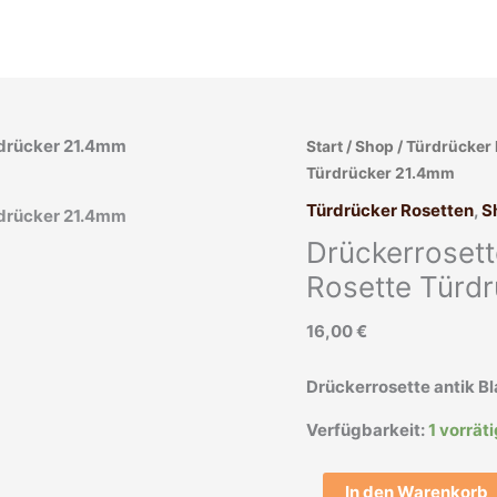
Drückerrosette
Start
/
Shop
/
Türdrücker 
antik
Türdrücker 21.4mm
Blattkranz
Türdrücker Rosetten
,
S
Messing
Drückerrosett
alt
Rosette
Rosette Türd
Türdrücker
16,00
€
21.4mm
Menge
Drückerrosette antik B
Verfügbarkeit:
1 vorrät
In den Warenkorb