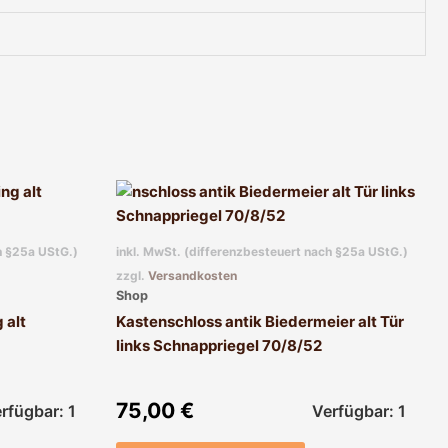
h §25a UStG.)
inkl. MwSt. (differenzbesteuert nach §25a UStG.)
zzgl.
Versandkosten
Shop
 alt
Kastenschloss antik Biedermeier alt Tür
links Schnappriegel 70/8/52
75,00
€
rfügbar: 1
Verfügbar: 1