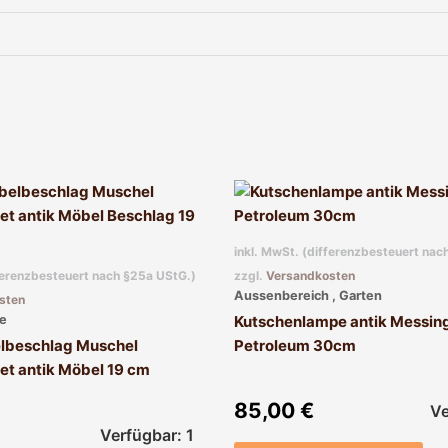
inkl. MwSt. (differenzbesteuert nac
fferenzbesteuert nach §25a UStG.)
zzgl.
Versandkosten
Aussenbereich , Garten
sten
e
Kutschenlampe antik Messing
lbeschlag Muschel
Petroleum 30cm
et antik Möbel 19 cm
85,00
€
Ve
Verfügbar: 1