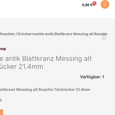
0
Warenkorb
0,00
€
Rosetten
/ Drückerrosette antik Blattkranz Messing alt Rosette
hop
e antik Blattkranz Messing alt
rücker 21.4mm
Verfügbar: 1
lattkranz Messing alt Rosette Türdrücker 21.4mm
ig