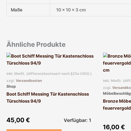
Maße
10 × 10 × 3 cm
Ähnliche Produkte
inkl. MwSt. (differenzbesteuert nach §25a UStG.)
zzgl.
Versandkosten
inkl. MwSt. (di
Shop
zzgl.
Versandko
Möbelbeschläg
Boot Schiff Messing Tür Kastenschloss
Türschloss 94/9
Bronze Möbe
feuervergold
45,00
€
Verfügbar: 1
16,00
€