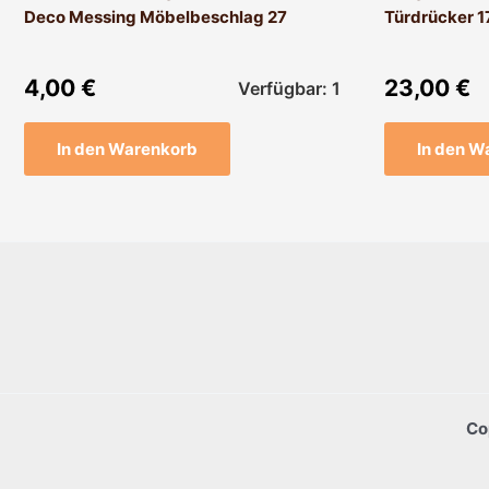
Deco Messing Möbelbeschlag 27
Türdrücker 
4,00
€
23,00
€
Verfügbar: 1
In den Warenkorb
In den W
Co