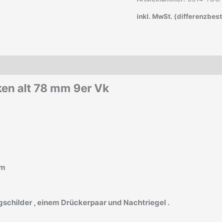
inkl. MwSt. (differenzbes
ken alt 78 mm 9er Vk
mm
schilder , einem Drückerpaar und Nachtriegel .