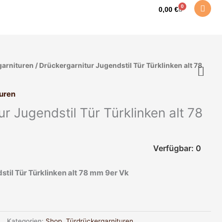
0
Warenkorb
0,00
€
garnituren
/ Drückergarnitur Jugendstil Tür Türklinken alt 78
uren
r Jugendstil Tür Türklinken alt 78
Verfügbar: 0
til Tür Türklinken alt 78 mm 9er Vk
Kategorien:
Shop
,
Türdrückergarnituren