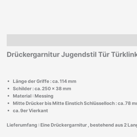
Beschreibung
Zusätzliche Informationen
Drückergarnitur Jugendstil Tür Türklin
Länge der Griffe : ca. 114 mm
Schilder : ca. 250 x 38 mm
Material : Messing
Mitte Drücker bis Mitte Einstich Schlüsselloch : ca. 78 
ca. 9er Vierkant
Lieferumfang :
Eine
Drückergarnitur , bestehend aus 2 Lang