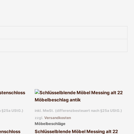
h §25a UStG.)
inkl. MwSt. (differenzbesteuert nach §25a UStG.)
zzgl.
Versandkosten
Möbelbeschläge
enschloss
Schlüsselblende Möbel Messing alt 22