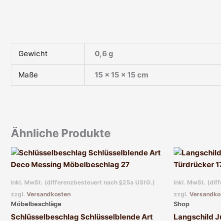
Gewicht
0,6 g
Maße
15 × 15 × 15 cm
Ähnliche Produkte
inkl. MwSt. (differenzbesteuert nach §25a UStG.)
inkl. MwSt. (di
zzgl.
Versandkosten
zzgl.
Versandko
Möbelbeschläge
Shop
Schlüsselbeschlag Schlüsselblende Art
Langschild Ju