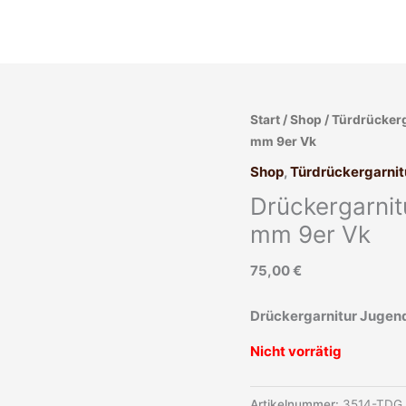
Start
/
Shop
/
Türdrücker
mm 9er Vk
Shop
,
Türdrückergarnit
Drückergarnitu
mm 9er Vk
75,00
€
Drückergarnitur Jugends
Nicht vorrätig
Artikelnummer:
3514-TDG