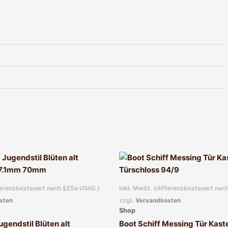
fferenzbesteuert nach §25a UStG.)
inkl. MwSt. (differenzbesteuert nac
sten
zzgl.
Versandkosten
Shop
gendstil Blüten alt
Boot Schiff Messing Tür Kast