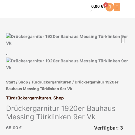
Zum
0
0,00
€
Warenkorb
Inhalt
springen
Drückergarnitur
1920er
Bauhaus
Messing
Türklinken
9er
Vk
Start
/
Shop
/
Türdrückergarnituren
/ Drückergarnitur 1920er
Menge
Bauhaus Messing Türklinken 9er Vk
Türdrückergarnituren
,
Shop
Drückergarnitur 1920er Bauhaus
Messing Türklinken 9er Vk
Verfügbar: 3
65,00
€