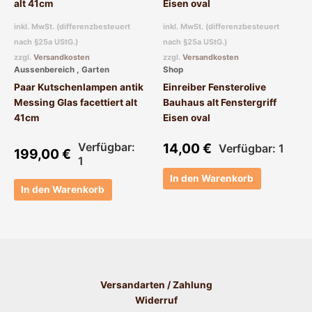
inkl. MwSt. (differenzbesteuert
inkl. MwSt. (differenzbesteuert
nach §25a UStG.)
nach §25a UStG.)
zzgl.
Versandkosten
zzgl.
Versandkosten
Aussenbereich , Garten
Shop
Paar Kutschenlampen antik
Einreiber Fensterolive
Messing Glas facettiert alt
Bauhaus alt Fenstergriff
41cm
Eisen oval
Verfügbar:
14,00
€
Verfügbar: 1
199,00
€
1
In den Warenkorb
In den Warenkorb
Versandarten / Zahlung
Widerruf