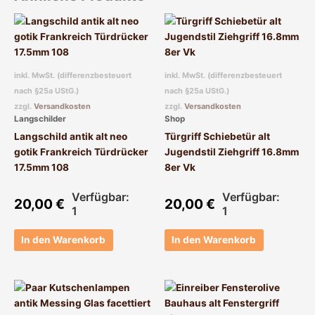
inkl. MwSt. (differenzbesteuert
inkl. MwSt. (differenzbesteuert
nach §25a UStG.)
nach §25a UStG.)
zzgl.
Versandkosten
zzgl.
Versandkosten
Langschilder
Shop
Langschild antik alt neo
Türgriff Schiebetür alt
gotik Frankreich Türdrücker
Jugendstil Ziehgriff 16.8mm
17.5mm 108
8er Vk
Verfügbar:
Verfügbar:
20,00
€
20,00
€
1
1
In den Warenkorb
In den Warenkorb