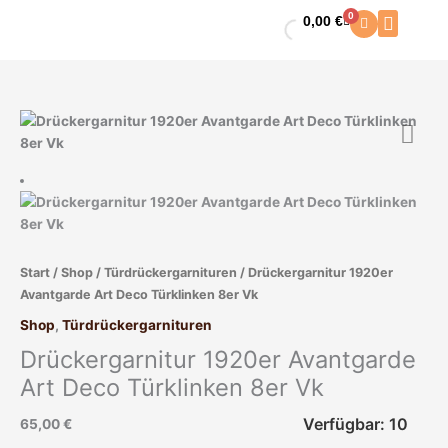
Zum
0
0,00
€
Warenkorb
Inhalt
springen
Drückergarnitur
1920er
Avantgarde
Art
Deco
Türklinken
8er
Start
/
Shop
/
Türdrückergarnituren
/ Drückergarnitur 1920er
Vk
Avantgarde Art Deco Türklinken 8er Vk
Menge
Shop
,
Türdrückergarnituren
Drückergarnitur 1920er Avantgarde
Art Deco Türklinken 8er Vk
Verfügbar: 10
65,00
€