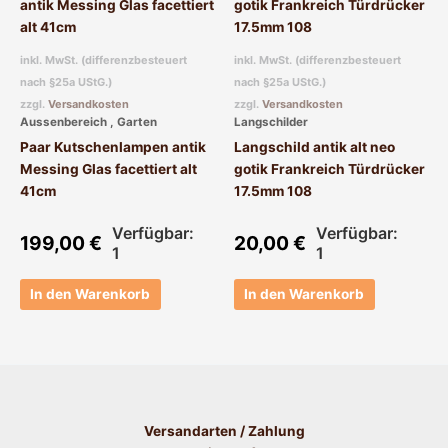
inkl. MwSt. (differenzbesteuert
inkl. MwSt. (differenzbesteuert
nach §25a UStG.)
nach §25a UStG.)
zzgl.
Versandkosten
zzgl.
Versandkosten
Aussenbereich , Garten
Langschilder
Paar Kutschenlampen antik
Langschild antik alt neo
Messing Glas facettiert alt
gotik Frankreich Türdrücker
41cm
17.5mm 108
Verfügbar:
Verfügbar:
199,00
€
20,00
€
1
1
In den Warenkorb
In den Warenkorb
Versandarten / Zahlung