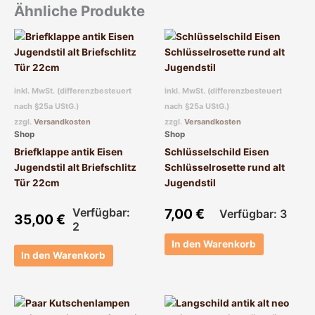
Ähnliche Produkte
inkl. MwSt. (differenzbesteuert
inkl. MwSt. (differenzbesteuert
nach §25a UStG.)
nach §25a UStG.)
zzgl.
Versandkosten
zzgl.
Versandkosten
Shop
Shop
Briefklappe antik Eisen
Schlüsselschild Eisen
Jugendstil alt Briefschlitz
Schlüsselrosette rund alt
Tür 22cm
Jugendstil
Verfügbar:
7,00
€
Verfügbar: 3
35,00
€
2
In den Warenkorb
In den Warenkorb