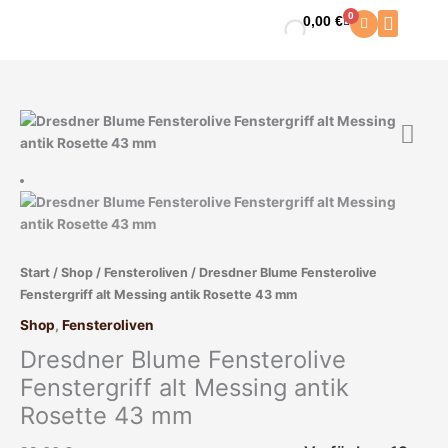
Zum
0
0,00
€
Warenkorb
Inhalt
springen
Dresdner
Blume
Fensterolive
Fenstergriff
alt
Messing
antik
Start
/
Shop
/
Fensteroliven
/ Dresdner Blume Fensterolive
Rosette
Fenstergriff alt Messing antik Rosette 43 mm
43
mm
Shop
,
Fensteroliven
Menge
Dresdner Blume Fensterolive
Fenstergriff alt Messing antik
Rosette 43 mm