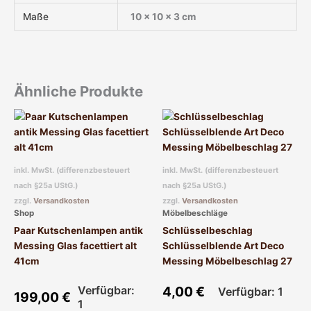
Maße
10 × 10 × 3 cm
Ähnliche Produkte
inkl. MwSt. (differenzbesteuert
inkl. MwSt. (differenzbesteuert
nach §25a UStG.)
nach §25a UStG.)
zzgl.
Versandkosten
zzgl.
Versandkosten
Shop
Möbelbeschläge
Paar Kutschenlampen antik
Schlüsselbeschlag
Messing Glas facettiert alt
Schlüsselblende Art Deco
41cm
Messing Möbelbeschlag 27
Verfügbar:
4,00
€
Verfügbar: 1
199,00
€
1