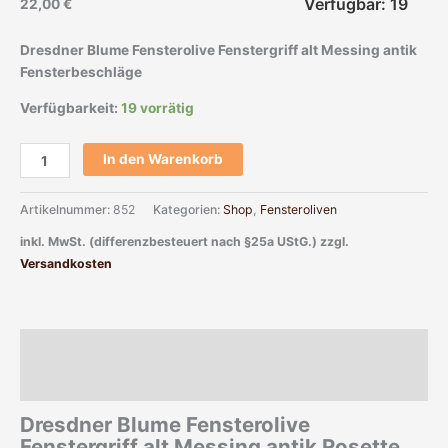
Verfügbar: 19
22,00
€
Dresdner Blume Fensterolive Fenstergriff alt Messing antik
Fensterbeschläge
Verfügbarkeit:
19 vorrätig
In den Warenkorb
Artikelnummer:
852
Kategorien:
Shop
,
Fensteroliven
inkl. MwSt. (differenzbesteuert nach §25a UStG.)
zzgl.
Versandkosten
Beschreibung
Zusätzliche Informationen
Dresdner Blume Fensterolive
Fenstergriff alt Messing antik Rosette