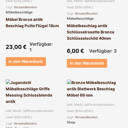
nach §25a UStG.)
inkl. MwSt. (differenzbesteuert
zzgl.
Versandkosten
nach §25a UStG.)
Möbelbeschläge
zzgl.
Versandkosten
Möbelbeschläge
Möbel Bronze antik
Beschlag Putte Flügel 18cm
Möbelbeschlag antik
Schlüsselrosette Bronze
Schlüsselschild 40mm
Verfügbar:
23,00
€
1
6,00
€
Verfügbar: 3
In den Warenkorb
In den Warenkorb
Dieses
Produkt
weist
mehrere
inkl. MwSt. (differenzbesteuert
Varianten
inkl. MwSt. (differenzbesteuert
nach §25a UStG.)
auf.
nach §25a UStG.)
zzgl.
Versandkosten
Die
Shop
zzgl.
Versandkosten
Optionen