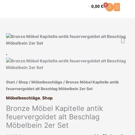
Zum
0
0,00
€
Warenkorb
Inhalt
springen
Bronze
Möbel
Kapitelle
antik
feuervergoldet
alt
Beschlag
Start
/
Shop
/
Möbelbeschläge
/ Bronze Möbel Kapitelle antik
Möbelbein
feuervergoldet alt Beschlag Möbelbein 2er Set
2er
Set
Möbelbeschläge
,
Shop
Menge
Bronze Möbel Kapitelle antik
feuervergoldet alt Beschlag
Möbelbein 2er Set