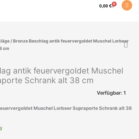
0
Warenkorb
0,00
€
läge
/ Bronze Beschlag antik feuervergoldet Muschel Lorbeer
38 cm
ag antik feuervergoldet Muschel
porte Schrank alt 38 cm
Verfügbar: 1
feuervergoldet Muschel Lorbeer Supraporte Schrank alt 38
ig