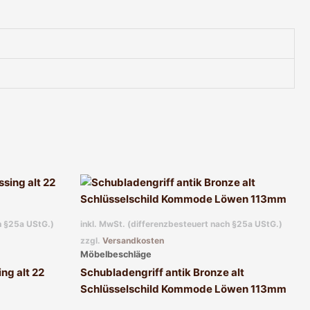
h §25a UStG.)
inkl. MwSt. (differenzbesteuert nach §25a UStG.)
zzgl.
Versandkosten
Möbelbeschläge
ng alt 22
Schubladengriff antik Bronze alt
Schlüsselschild Kommode Löwen 113mm