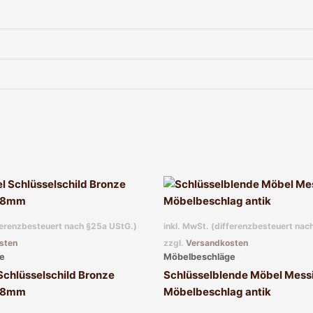
fferenzbesteuert nach §25a UStG.)
inkl. MwSt. (differenzbesteuert nac
sten
zzgl.
Versandkosten
e
Möbelbeschläge
Schlüsselschild Bronze
Schlüsselblende Möbel Messi
 58mm
Möbelbeschlag antik