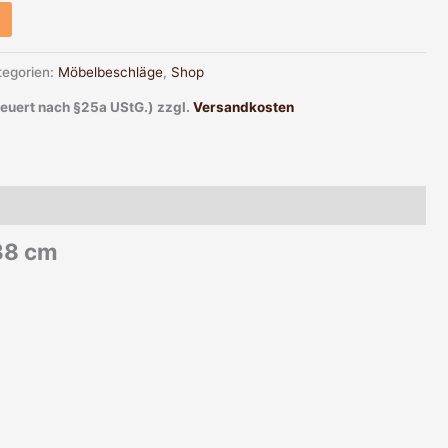
tegorien:
Möbelbeschläge
,
Shop
teuert nach §25a UStG.)
zzgl.
Versandkosten
 38 cm