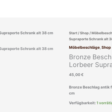
Bronze
Start
/
Shop
/
Möbelbesch
Beschlag
Supraporte Schrank alt 
antik
Möbelbeschläge
,
Shop
feuervergoldet
Bronze Beschl
Muschel
Lorbeer
Lorbeer Supra
Supraporte
45,00
€
Schrank
alt
38
Bronze Beschlag antik 
cm
cm
Menge
Verfügbarkeit:
1 vorrät