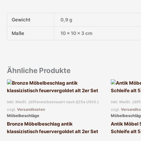
Gewicht
0,9 g
Maße
10 × 10 × 3 cm
Ähnliche Produkte
inkl. MwSt. (differenzbesteuert nach §25a UStG.)
inkl. MwSt. (di
zzgl.
Versandkosten
zzgl.
Versandko
Möbelbeschläge
Möbelbeschläg
Bronze Möbelbeschlag antik
Antik Möbel 
klassizistisch feuervergoldet alt 2er Set
Schleife alt