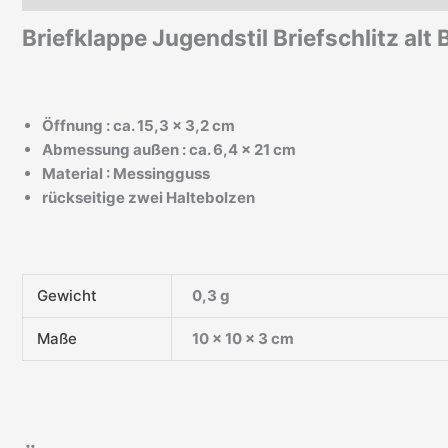
Briefklappe Jugendstil Briefschlitz al
Öffnung : ca. 15,3 x 3,2 cm
Abmessung außen : ca. 6,4 x 21 cm
Material : Messingguss
rückseitige zwei Haltebolzen
Gewicht
0,3 g
Maße
10 × 10 × 3 cm