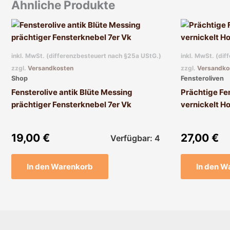
Ähnliche Produkte
inkl. MwSt. (differenzbesteuert nach §25a UStG.)
inkl. MwSt. (di
zzgl.
Versandkosten
zzgl.
Versandko
Shop
Fensteroliven
Fensterolive antik Blüte Messing
Prächtige Fen
prächtiger Fensterknebel 7er Vk
vernickelt H
19,00
€
27,00
€
Verfügbar: 4
In den Warenkorb
In den W