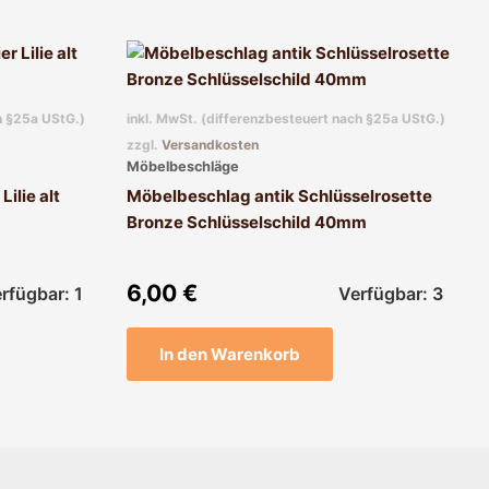
h §25a UStG.)
inkl. MwSt. (differenzbesteuert nach §25a UStG.)
zzgl.
Versandkosten
Möbelbeschläge
ilie alt
Möbelbeschlag antik Schlüsselrosette
Bronze Schlüsselschild 40mm
6,00
€
rfügbar: 1
Verfügbar: 3
In den Warenkorb