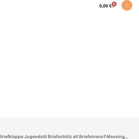
0
Warenkorb
0,00
€
Briefklappe Jugendstil Briefschlitz alt Briefeinwurf Messing