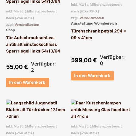
inkl. MwSt. (differenzbesteuert
inkl. MwSt. (differenzbesteuert
nach §25a UStG.)
nach §25a UStG.)
zzgl.
Versandkosten
Ausstattung Wohnbereich
zzgl.
Versandkosten
Shop
Türenschrank petrol 294 x
Tür Aufschraubschloss
99 x 41cm
antik alt Einsteckschloss
Sperrriegel links 54/10/64
Verfügbar:
599,00
€
0
Verfügbar:
55,00
€
2
In den Warenkorb
In den Warenkorb
inkl. MwSt. (differenzbesteuert
inkl. MwSt. (differenzbesteuert
nach §25a UStG.)
nach §25a UStG.)