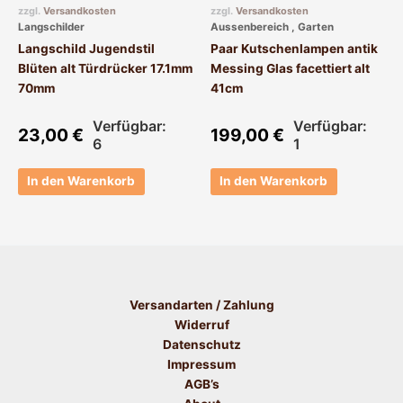
zzgl.
Versandkosten
zzgl.
Versandkosten
Langschilder
Aussenbereich , Garten
Langschild Jugendstil
Paar Kutschenlampen antik
Blüten alt Türdrücker 17.1mm
Messing Glas facettiert alt
70mm
41cm
Verfügbar:
Verfügbar:
23,00
€
199,00
€
6
1
In den Warenkorb
In den Warenkorb
Versandarten / Zahlung
Widerruf
Datenschutz
Impressum
AGB’s