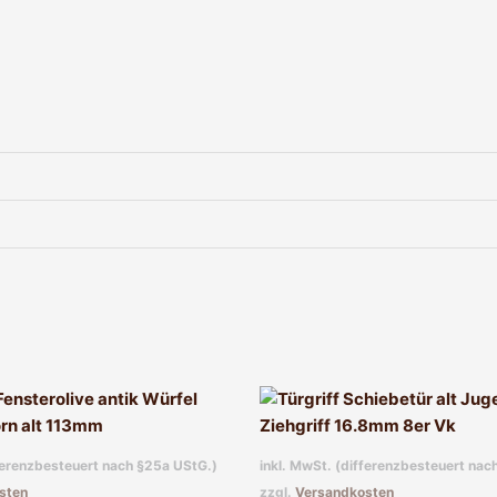
fferenzbesteuert nach §25a UStG.)
inkl. MwSt. (differenzbesteuert nac
sten
zzgl.
Versandkosten