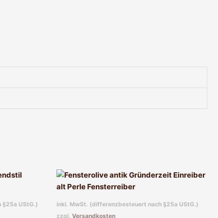
h §25a UStG.)
inkl. MwSt. (differenzbesteuert nach §25a UStG.)
zzgl.
Versandkosten