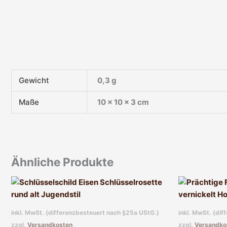
Gewicht
0,3 g
Maße
10 × 10 × 3 cm
Ähnliche Produkte
inkl. MwSt. (differenzbesteuert nach §25a UStG.)
inkl. MwSt. (di
zzgl.
Versandkosten
zzgl.
Versandko