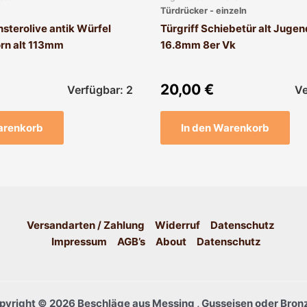
Türdrücker - einzeln
sterolive antik Würfel
Türgriff Schiebetür alt Jugend
orn alt 113mm
16.8mm 8er Vk
20,00
€
Verfügbar: 2
Ve
arenkorb
In den Warenkorb
Versandarten / Zahlung
Widerruf
Datenschutz
Impressum
AGB’s
About
Datenschutz
pyright © 2026 Beschläge aus Messing , Gusseisen oder Bronz