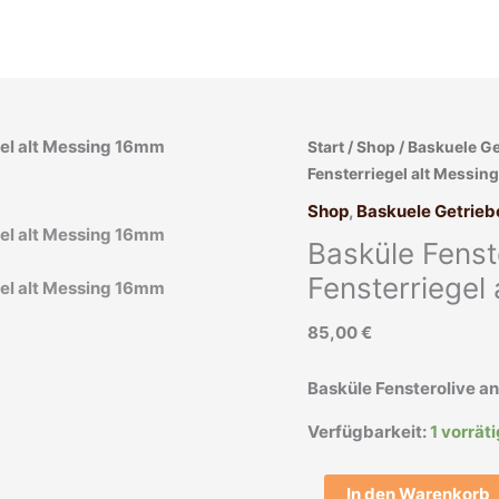
Basküle
Start
/
Shop
/
Baskuele Ge
Fensterolive
Fensterriegel alt Messi
antik
Shop
,
Baskuele Getrieb
Getriebe
Basküle Fenst
Stangen
Fensterriegel
Fensterriegel
alt
85,00
€
Messing
16mm
Menge
Basküle Fensterolive an
Verfügbarkeit:
1 vorrät
In den Warenkorb