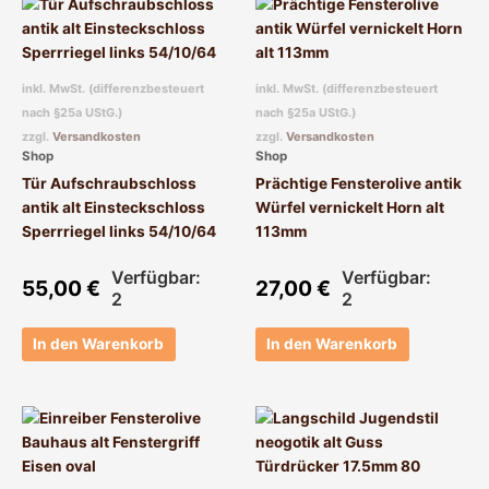
inkl. MwSt. (differenzbesteuert
inkl. MwSt. (differenzbesteuert
nach §25a UStG.)
nach §25a UStG.)
zzgl.
Versandkosten
zzgl.
Versandkosten
Shop
Shop
Tür Aufschraubschloss
Prächtige Fensterolive antik
antik alt Einsteckschloss
Würfel vernickelt Horn alt
Sperrriegel links 54/10/64
113mm
Verfügbar:
Verfügbar:
55,00
€
27,00
€
2
2
In den Warenkorb
In den Warenkorb