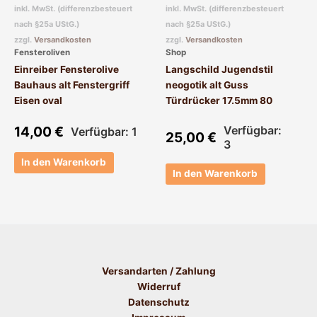
inkl. MwSt. (differenzbesteuert
inkl. MwSt. (differenzbesteuert
nach §25a UStG.)
nach §25a UStG.)
zzgl.
Versandkosten
zzgl.
Versandkosten
Fensteroliven
Shop
Einreiber Fensterolive
Langschild Jugendstil
Bauhaus alt Fenstergriff
neogotik alt Guss
Eisen oval
Türdrücker 17.5mm 80
14,00
€
Verfügbar:
Verfügbar: 1
25,00
€
3
In den Warenkorb
In den Warenkorb
Versandarten / Zahlung
Widerruf
Datenschutz