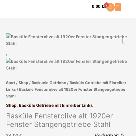
Zum
0
0,00
€
Warenkorb
Inhalt
springen
Start
/
Shop
/
Baskuele Getriebe
/
Basküle Getriebe mit Einreiber
Links
/ Basküle Fensterolive alt 1920er Fenster Stangengetriebe
Stahl
Shop
,
Basküle Getriebe mit Einreiber Links
Basküle Fensterolive alt 1920er
Fenster Stangengetriebe Stahl
Verfügbar: 0
24,00
€