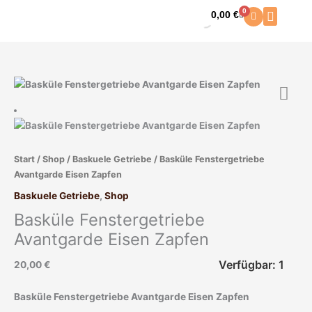
Zum
0
0,00
€
Warenkorb
Inhalt
springen
Basküle
Fenstergetriebe
Avantgarde
Eisen
Zapfen
Start
/
Shop
/
Baskuele Getriebe
/ Basküle Fenstergetriebe
Menge
Avantgarde Eisen Zapfen
Baskuele Getriebe
,
Shop
Basküle Fenstergetriebe
Avantgarde Eisen Zapfen
Verfügbar: 1
20,00
€
Basküle Fenstergetriebe Avantgarde Eisen Zapfen