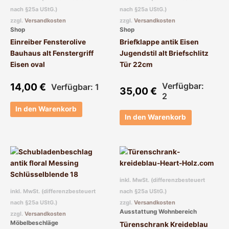
nach §25a UStG.)
nach §25a UStG.)
zzgl.
Versandkosten
zzgl.
Versandkosten
Shop
Shop
Einreiber Fensterolive
Briefklappe antik Eisen
Bauhaus alt Fenstergriff
Jugendstil alt Briefschlitz
Eisen oval
Tür 22cm
14,00
€
Verfügbar:
Verfügbar: 1
35,00
€
2
In den Warenkorb
In den Warenkorb
inkl. MwSt. (differenzbesteuert
inkl. MwSt. (differenzbesteuert
nach §25a UStG.)
nach §25a UStG.)
zzgl.
Versandkosten
Ausstattung Wohnbereich
zzgl.
Versandkosten
Möbelbeschläge
Türenschrank Kreideblau