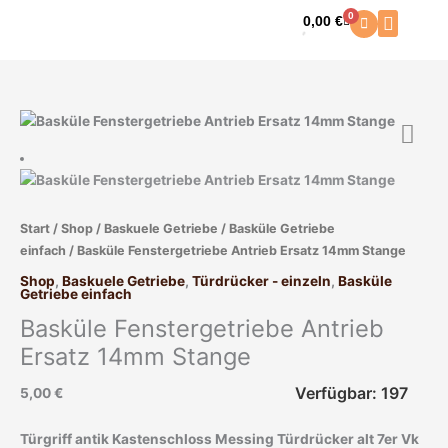
Zum
0
0,00
€
Warenkorb
Inhalt
springen
Basküle
Fenstergetriebe
Antrieb
Ersatz
14mm
Start
/
Shop
/
Baskuele Getriebe
/
Basküle Getriebe
Stange
einfach
/ Basküle Fenstergetriebe Antrieb Ersatz 14mm Stange
Menge
Shop
,
Baskuele Getriebe
,
Türdrücker - einzeln
,
Basküle
Getriebe einfach
Basküle Fenstergetriebe Antrieb
Ersatz 14mm Stange
Verfügbar: 197
5,00
€
Türgriff antik Kastenschloss Messing Türdrücker alt 7er Vk