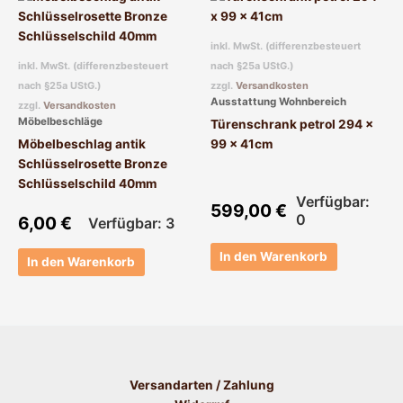
inkl. MwSt. (differenzbesteuert
inkl. MwSt. (differenzbesteuert
nach §25a UStG.)
nach §25a UStG.)
zzgl.
Versandkosten
Ausstattung Wohnbereich
zzgl.
Versandkosten
Möbelbeschläge
Türenschrank petrol 294 x
Möbelbeschlag antik
99 x 41cm
Schlüsselrosette Bronze
Schlüsselschild 40mm
Verfügbar:
599,00
€
0
6,00
€
Verfügbar: 3
In den Warenkorb
In den Warenkorb
Versandarten / Zahlung