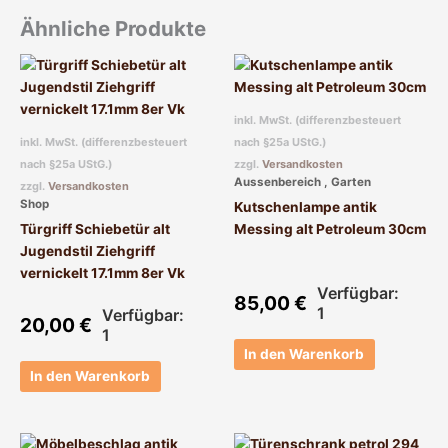
Ähnliche Produkte
inkl. MwSt. (differenzbesteuert
inkl. MwSt. (differenzbesteuert
nach §25a UStG.)
nach §25a UStG.)
zzgl.
Versandkosten
Aussenbereich , Garten
zzgl.
Versandkosten
Shop
Kutschenlampe antik
Türgriff Schiebetür alt
Messing alt Petroleum 30cm
Jugendstil Ziehgriff
vernickelt 17.1mm 8er Vk
Verfügbar:
85,00
€
1
Verfügbar:
20,00
€
1
In den Warenkorb
In den Warenkorb