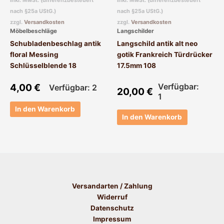
inkl. MwSt. (differenzbesteuert
inkl. MwSt. (differenzbesteuert
nach §25a UStG.)
nach §25a UStG.)
zzgl.
Versandkosten
zzgl.
Versandkosten
Möbelbeschläge
Langschilder
Schubladenbeschlag antik
Langschild antik alt neo
floral Messing
gotik Frankreich Türdrücker
Schlüsselblende 18
17.5mm 108
4,00
€
Verfügbar:
Verfügbar: 2
20,00
€
1
In den Warenkorb
In den Warenkorb
Versandarten / Zahlung
Widerruf
Datenschutz
Impressum