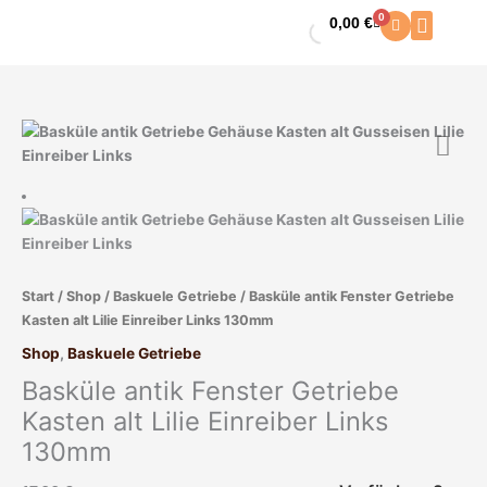
Zum
0
0,00
€
Warenkorb
Inhalt
springen
Basküle
antik
Fenster
Getriebe
Kasten
alt
Lilie
Start
/
Shop
/
Baskuele Getriebe
/ Basküle antik Fenster Getriebe
Einreiber
Kasten alt Lilie Einreiber Links 130mm
Links
130mm
Shop
,
Baskuele Getriebe
Menge
Basküle antik Fenster Getriebe
Kasten alt Lilie Einreiber Links
130mm