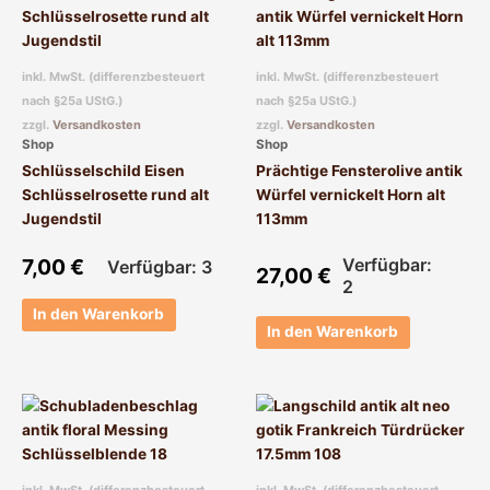
inkl. MwSt. (differenzbesteuert
inkl. MwSt. (differenzbesteuert
nach §25a UStG.)
nach §25a UStG.)
zzgl.
Versandkosten
zzgl.
Versandkosten
Shop
Shop
Schlüsselschild Eisen
Prächtige Fensterolive antik
Schlüsselrosette rund alt
Würfel vernickelt Horn alt
Jugendstil
113mm
7,00
€
Verfügbar:
Verfügbar: 3
27,00
€
2
In den Warenkorb
In den Warenkorb